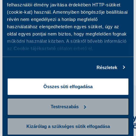
felhasználói élmény javítása érdekében HTTP-sütiket
A vizsgálat során mikroszkópos vizsgálattal
(cookie-kat) használ. Amennyiben böngészője beállításai
protozoon vagy féregpete keresése történik a
révén nem engedélyezi a honlap megfelelő
székletmintában.
használatához elengedhetetlen egyes sütiket, úgy az
oldal egyes pontjai nem biztos, hogy megfelelően fognak
működni használat közben. A sütikről bővebb információ
az
Cookie tájékoztató
oldalon érhető el.
Kapcsolódó szolgáltatások
Részletek
Összes süti elfogadása
Testreszabás
Kizárólag a szükséges sütik elfogadása