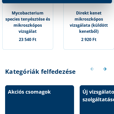
Mycobacterium
Direkt kenet
species tenyésztése és
mikroszkópos
mikroszkópos
vizsgálata (küldött
vizsgálat
kenetből)
23 540 Ft
2 920 Ft
Kategóriák felfedezése
Akciós csomagok
Új vizsgálat
szolgáltatás