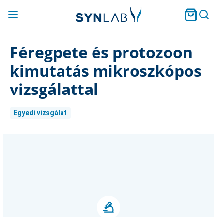
Féregpete és protozoon
kimutatás mikroszkópos
vizsgálattal
Egyedi vizsgálat
Current
Stock: