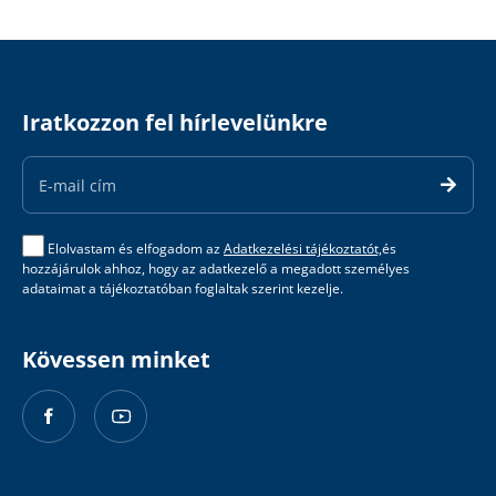
Iratkozzon fel hírlevelünkre
Email
Address
Elolvastam és elfogadom az
Adatkezelési tájékoztatót,
és
hozzájárulok ahhoz, hogy az adatkezelő a megadott személyes
adataimat a tájékoztatóban foglaltak szerint kezelje.
Kövessen minket