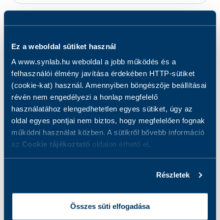
Mit vizsgálunk?
Ez a weboldal sütiket használ
A vizsgálat a mikrobák felismerésére szolgál. A
A www.synlab.hu weboldal a jobb működés és a
mikrobák mikroszkópos vizsgálata történhet a
felhasználói élmény javítása érdekében HTTP-sütiket
vizsgálati anyagból közvetlenül, amikor a
(cookie-kat) használ. Amennyiben böngészője beállításai
vizsgálat célja annak eldöntése, hogy van-e
révén nem engedélyezi a honlap megfelelő
bármiféle mikróba a vizsgálati mintában, vagy
használatához elengedhetetlen egyes sütiket, úgy az
történhet a baktérium tenyészetből, melynek a
oldal egyes pontjai nem biztos, hogy megfelelően fognak
működni használat közben. A sütikről bővebb információ
mikróba azonosításában van szerepe.
az
Cookie tájékoztató
oldalon érhető el.
Részletek
Összes süti elfogadása
Kapcsolódó szolgáltatások