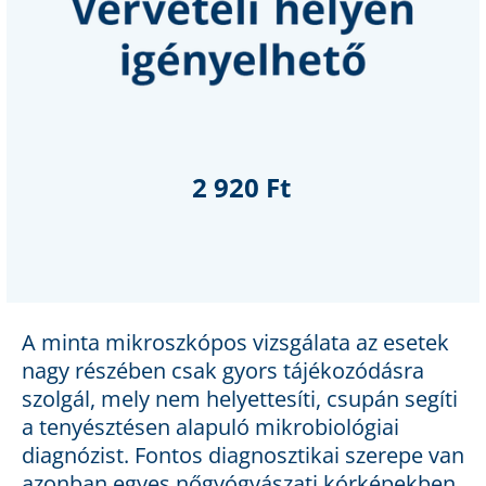
2 920 Ft
A minta mikroszkópos vizsgálata az esetek
nagy részében csak gyors tájékozódásra
szolgál, mely nem helyettesíti, csupán segíti
a tenyésztésen alapuló mikrobiológiai
diagnózist. Fontos diagnosztikai szerepe van
azonban egyes nőgyógyászati kórképekben