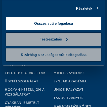
Elolvastam és elfogadom az
Adatkezelési tájékoztatót,
és
Részletek
hozzájárulok ahhoz, hogy az adatkezelő a megadott személyes
adataimat a tájékoztatóban foglaltak szerint kezelje.
Összes süti elfogadása
Kövessen minket
Testreszabás
Kizárólag a szükséges sütik elfogadása
Segítség
Rólunk
LETÖLTHETŐ ÁRLISTÁK
MIÉRT A SYNLAB?
ÜGYFÉLSZOLGÁLAT
SYNLAB AKADÉMIA
HOGYAN KÉSZÜLJÖN A
UNIÓS PÁLYÁZAT
VIZSGÁLATRA?
TANÚSÍTVÁNYOK
GYAKRAN ISMÉTELT
MAGATARTÁSI KÓDEX