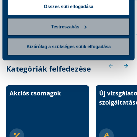
Összes süti elfogadása
Anti-TPO
Anti-C1q antitest
3 900 Ft
8 800 Ft
Testreszabás
Kizárólag a szükséges sütik elfogadása
Kategóriák felfedezése
Akciós csomagok
Új vizsgálat
szolgáltatás