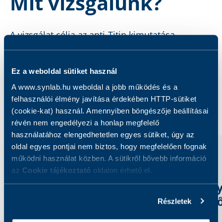
Mit vizsgálunk?
A vizsgálat célja az anti-Titin kimutatása.
Ez a weboldal sütiket használ
A www.synlab.hu weboldal a jobb működés és a
felhasználói élmény javítása érdekében HTTP-sütiket
Kapcsolódó szolgáltatások
(cookie-kat) használ. Amennyiben böngészője beállításai
révén nem engedélyezi a honlap megfelelő
használatához elengedhetetlen egyes sütiket, úgy az
oldal egyes pontjai nem biztos, hogy megfelelően fognak
működni használat közben. A sütikről bővebb információ
az
Cookie tájékoztató
oldalon érhető el.
Részletek