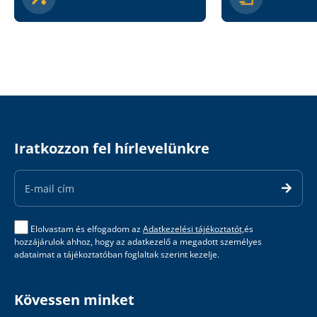
Iratkozzon fel hírlevelünkre
Email
Address
Elolvastam és elfogadom az
Adatkezelési tájékoztatót,
és
hozzájárulok ahhoz, hogy az adatkezelő a megadott személyes
adataimat a tájékoztatóban foglaltak szerint kezelje.
Kövessen minket