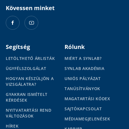
Kövessen minket
Segítség
Rólunk
LETÖLTHETŐ ÁRLISTÁK
MIÉRT A SYNLAB?
ÜGYFÉLSZOLGÁLAT
SYNLAB AKADÉMIA
HOGYAN KÉSZÜLJÖN A
UNIÓS PÁLYÁZAT
VIZSGÁLATRA?
TANÚSÍTVÁNYOK
GYAKRAN ISMÉTELT
MAGATARTÁSI KÓDEX
KÉRDÉSEK
SAJTÓKAPCSOLAT
NYITVATARTÁSI REND
VÁLTOZÁSOK
MÉDIAMEGJELENÉSEK
HÍREK
KARRIER