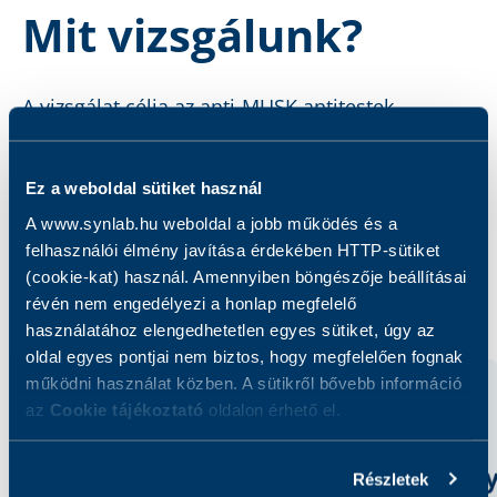
Mit vizsgálunk?
A vizsgálat célja az anti-MUSK antitestek
kimutatása.
Ez a weboldal sütiket használ
A www.synlab.hu weboldal a jobb működés és a
felhasználói élmény javítása érdekében HTTP-sütiket
(cookie-kat) használ. Amennyiben böngészője beállításai
Kapcsolódó szolgáltatások
révén nem engedélyezi a honlap megfelelő
használatához elengedhetetlen egyes sütiket, úgy az
oldal egyes pontjai nem biztos, hogy megfelelően fognak
működni használat közben. A sütikről bővebb információ
az
Cookie tájékoztató
oldalon érhető el.
Részletek