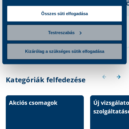
Összes süti elfogadása
Anti-C1q antitest
Anti-TPO
Testreszabás
8 800 Ft
3 900 Ft
Kizárólag a szükséges sütik elfogadása
Kategóriák felfedezése
Akciós csomagok
Új vizsgálat
szolgáltatás