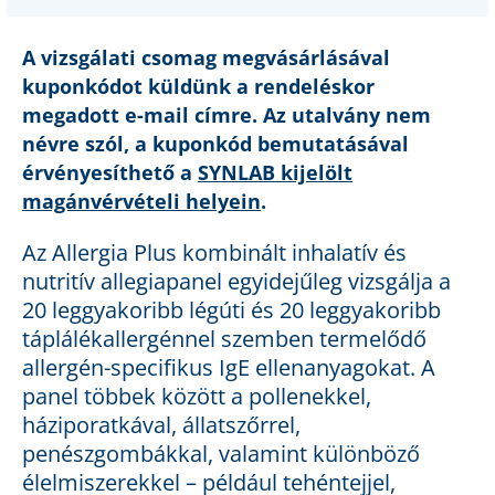
A vizsgálati csomag megvásárlásával
kuponkódot küldünk a rendeléskor
megadott e-mail címre. Az utalvány nem
névre szól, a kuponkód bemutatásával
érvényesíthető a
SYNLAB kijelölt
magánvérvételi helyein
.
Az Allergia Plus kombinált inhalatív és
nutritív allegiapanel egyidejűleg vizsgálja a
20 leggyakoribb légúti és 20 leggyakoribb
táplálékallergénnel szemben termelődő
allergén-specifikus IgE ellenanyagokat. A
panel többek között a pollenekkel,
háziporatkával, állatszőrrel,
penészgombákkal, valamint különböző
élelmiszerekkel – például tehéntejjel,