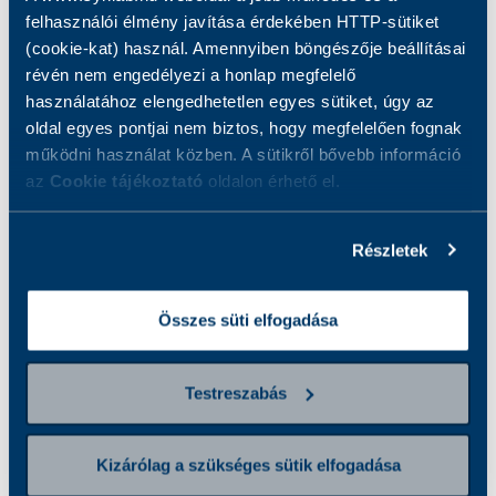
BEVÁLTÓHELYEK
felhasználói élmény javítása érdekében HTTP-sütiket
(cookie-kat) használ. Amennyiben böngészője beállításai
révén nem engedélyezi a honlap megfelelő
használatához elengedhetetlen egyes sütiket, úgy az
oldal egyes pontjai nem biztos, hogy megfelelően fognak
Vérvételes vizsgálat
működni használat közben. A sütikről bővebb információ
az
Cookie tájékoztató
oldalon érhető el.
Eredmény 9 munkanapon belül
Részletek
Mintavétel díját tartalmazza
Összes süti elfogadása
4 éves kortól
Testreszabás
Kizárólag a szükséges sütik elfogadása