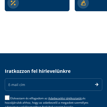
Iratkozzon fel hírlevelünkre
Email
Address
Elolvastam és elfogadom az
Adatkezelési tájékoztatót,
és
hozzájárulok ahhoz, hogy az adatkezelő a megadott személyes
adataimat a tájékoztatóban foglaltak szerint kezelje.