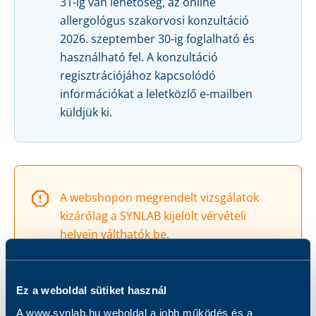
31-ig van lehetőség, az online
allergológus szakorvosi konzultáció
2026. szeptember 30-ig foglalható és
használható fel. A konzultáció
regisztrációjához kapcsolódó
információkat a leletközlő e-mailben
küldjük ki.
A webshopon megrendelt vizsgálatok
kizárólag a SYNLAB kijelölt vérvételi
helyein válthatók be.
Az alapcsomag vizsgálatai helyszíni
rendelés és fizetés esetén bármelyik
vérvételi helyen igénybe vehetők.
Ez a weboldal sütiket használ
A www.synlab.hu weboldal a jobb működés és a