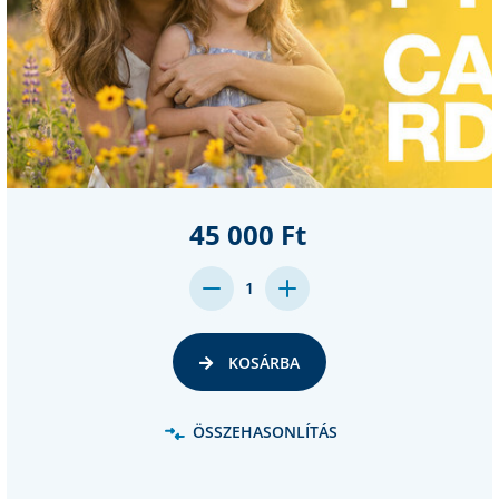
45 000 Ft
DECREASE
INCREASE
1
QUANTITY:
QUANTITY:
KOSÁRBA
ÖSSZEHASONLÍTÁS