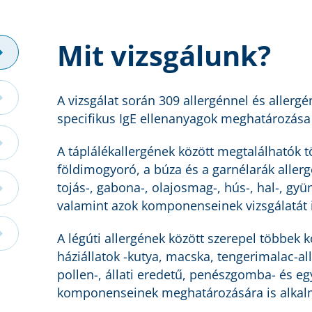
Mit vizsgálunk?
A vizsgálat során 309 allergénnel és alle
specifikus IgE ellenanyagok meghatározása 
A táplálékallergének között megtalálhatók tö
földimogyoró, a búza és a garnélarák allerg
tojás-, gabona-, olajosmag-, hús-, hal-, gyü
valamint azok komponenseinek vizsgálatát i
A légúti allergének között szerepel többek kö
háziállatok -kutya, macska, tengerimalac-al
pollen-, állati eredetű, penészgomba- és eg
komponenseinek meghatározására is alkal