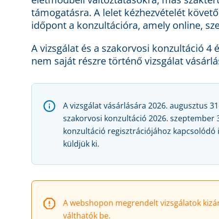
támogatásra. A lelet kézhezvételét követő
időpont a konzultációra, amely online, sz
A vizsgálat és a szakorvosi konzultáció 4
nem saját részre történő vizsgálat vásárlá
A vizsgálat vásárlására 2026. augusztus 31
szakorvosi konzultáció 2026. szeptember 30
konzultáció regisztrációjához kapcsolódó 
küldjük ki.
A webshopon megrendelt vizsgálatok kizáró
válthatók be.