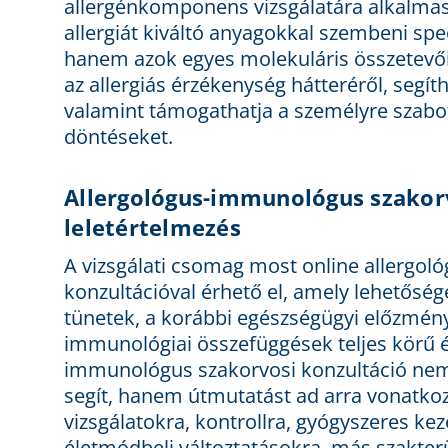
allergénkomponens vizsgálatára alkalmas.
allergiát kiváltó anyagokkal szembeni spe
hanem azok egyes molekuláris összetevőit
az allergiás érzékenység hátteréről, segít
valamint támogathatja a személyre szabott
döntéseket.
Allergológus-immunológus szakorv
leletértelmezés
A vizsgálati csomag most online allergo
konzultációval érhető el, amely lehetőség
tünetek, a korábbi egészségügyi előzménye
immunológiai összefüggések teljes körű é
immunológus szakorvosi konzultáció ne
segít, hanem útmutatást ad arra vonatkoz
vizsgálatokra, kontrollra, gyógyszeres ke
életmódbeli változtatásokra, más szakterü