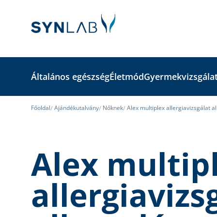
Általános egészség
Életmód
Gyermekvizsgála
Főoldal
Ajándékutalvány
Nőknek
Alex multiplex allergiavizsgálat 
Alex multip
allergiavizs