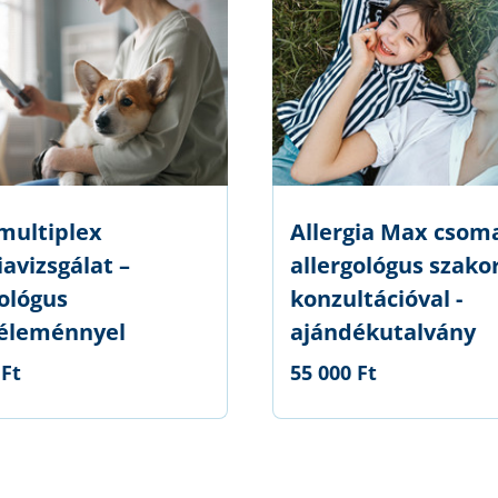
multiplex
Allergia Max csom
iavizsgálat –
allergológus szako
gológus
konzultációval -
éleménnyel
ajándékutalvány
 Ft
55 000 Ft