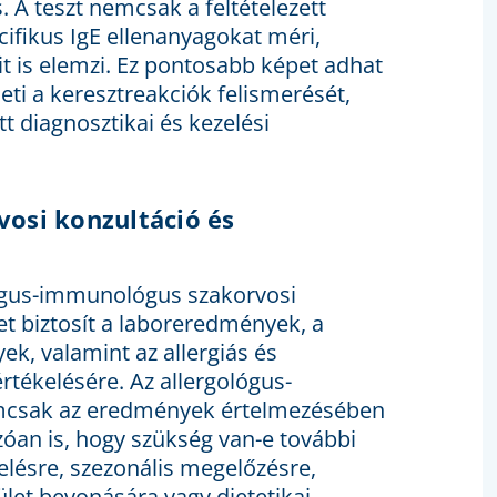
 A teszt nemcsak a feltételezett
cifikus IgE ellenanyagokat méri,
 is elemzi. Ez pontosabb képet adhat
heti a keresztreakciók felismerését,
 diagnosztikai és kezelési
osi konzultáció és
lógus-immunológus szakorvosi
et biztosít a laboreredmények, a
k, valamint az allergiás és
rtékelésére. Az allergológus-
mcsak az eredmények értelmezésében
óan is, hogy szükség van-e további
zelésre, szezonális megelőzésre,
let bevonására vagy dietetikai