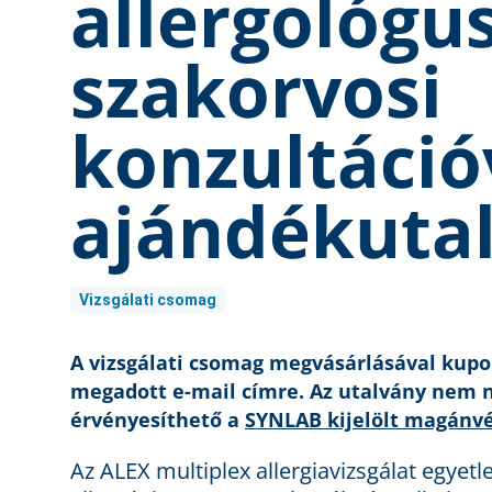
allergológu
szakorvosi
konzultációv
ajándékuta
Vizsgálati csomag
A vizsgálati csomag megvásárlásával kup
megadott e-mail címre. Az utalvány nem 
érvényesíthető a
SYNLAB kijelölt magánvé
Az ALEX multiplex allergiavizsgálat egyetl