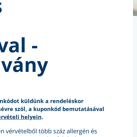
s
al -
lvány
onkódot küldünk a rendeléskor
névre szól, a kuponkód bemutatásával
rvételi helyein
.
en vérvételből több száz allergén és