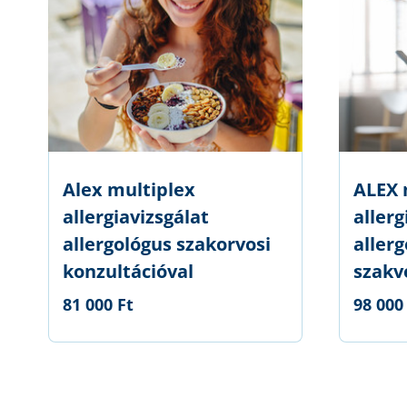
Alex multiplex
ALEX 
allergiavizsgálat
allerg
allergológus szakorvosi
aller
konzultációval
szakv
81 000 Ft
98 000