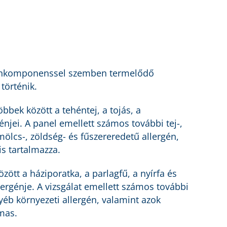
rgénkomponenssel szemben termelődő
történik.
bbek között a tehéntej, a tojás, a
énjei. A panel emellett számos további tej-,
mölcs-, zöldség- és fűszereredetű allergén,
s tartalmazza.
zött a háziporatka, a parlagfű, a nyírfa és
lergénje. A vizsgálat emellett számos további
yéb környezeti allergén, valamint azok
mas.