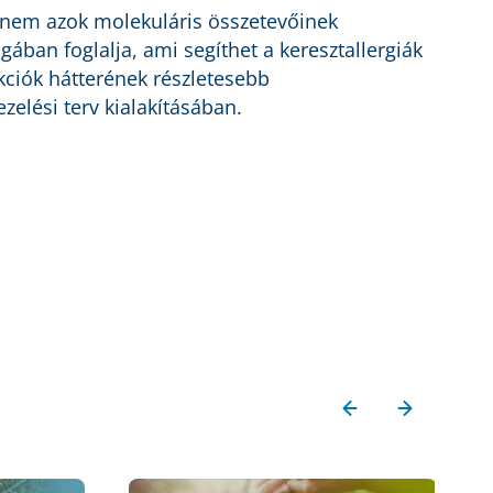
hanem azok molekuláris összetevőinek
ában foglalja, ami segíthet a keresztallergiák
kciók hátterének részletesebb
zelési terv kialakításában.