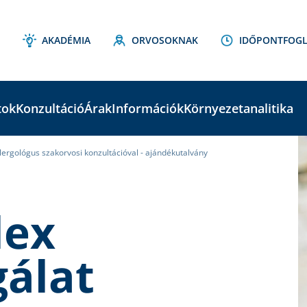
AKADÉMIA
ORVOSOKNAK
IDŐPONTFOGL
tok
Konzultáció
Árak
Információk
Környezetanalitika
allergológus szakorvosi konzultációval - ajándékutalvány
C
S
lex
gálat