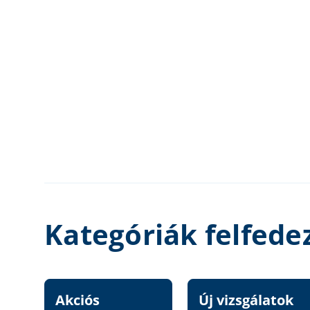
Kategóriák felfede
Akciós
Új vizsgálatok