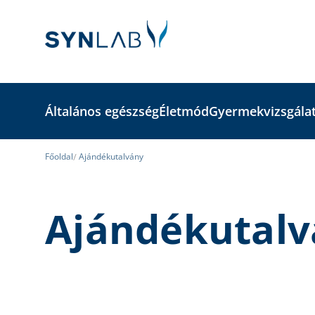
Általános egészség
Életmód
Gyermekvizsgála
Főoldal
Ajándékutalvány
Ajándékutal