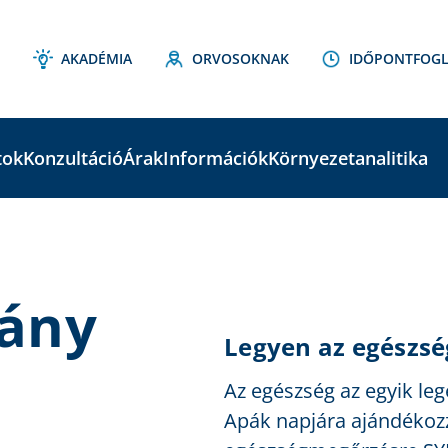
AKADÉMIA
ORVOSOKNAK
IDŐPONTFOGL
tok
Konzultáció
Árak
Információk
Környezetanalitika
vány
Legyen az egészsé
Az egészség az egyik le
Apák napjára ajándékozz