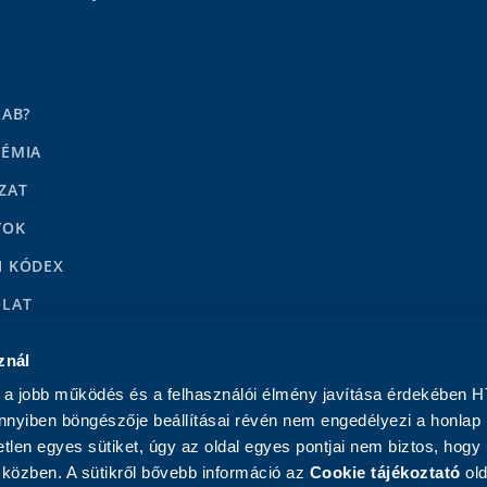
LAB?
DÉMIA
ZAT
YOK
I KÓDEX
OLAT
LENÉSEK
znál
a jobb működés és a felhasználói élmény javítása érdekében H
nnyiben böngészője beállításai révén nem engedélyezi a honlap
tlen egyes sütiket, úgy az oldal egyes pontjai nem biztos, hogy
közben. A sütikről bővebb információ az
Cookie tájékoztató
old