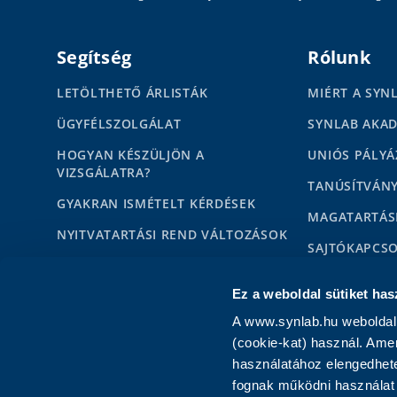
Segítség
Rólunk
LETÖLTHETŐ ÁRLISTÁK
MIÉRT A SYN
ÜGYFÉLSZOLGÁLAT
SYNLAB AKA
HOGYAN KÉSZÜLJÖN A
UNIÓS PÁLYÁ
VIZSGÁLATRA?
TANÚSÍTVÁN
GYAKRAN ISMÉTELT KÉRDÉSEK
MAGATARTÁS
NYITVATARTÁSI REND VÁLTOZÁSOK
SAJTÓKAPCS
HÍREK
MÉDIAMEGJE
Ez a weboldal sütiket has
KAPCSOLAT MAGÁNSZEMÉLYEKNEK
KARRIER
A www.synlab.hu weboldal 
KAPCSOLAT PARTNEREKNEK
IMPRESSZUM
(cookie-kat) használ. Ame
használatához elengedhete
fognak működni használat 