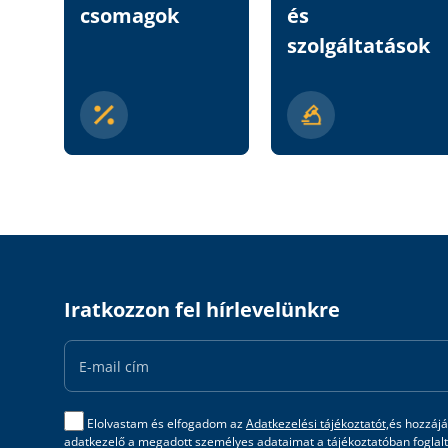
csomagok
és
szolgáltatások
Iratkozzon fel hírlevelünkre
Email
Address
Elolvastam és elfogadom az
Adatkezelési tájékoztatót,
és hozzájá
adatkezelő a megadott személyes adataimat a tájékoztatóban foglalta