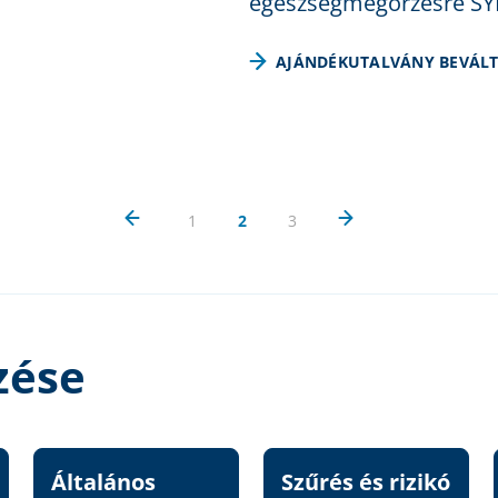
egészségmegőrzésre SY
AJÁNDÉKUTALVÁNY BEVÁL
1
2
3
zése
Általános
Szűrés és rizikó