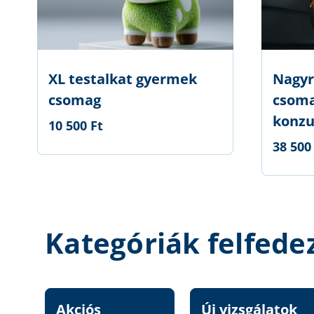
XL testalkat gyermek
Nagyr
csomag
csoma
konzu
10 500 Ft
38 500
Kategóriák felfede
Akciós
Új vizsgálatok