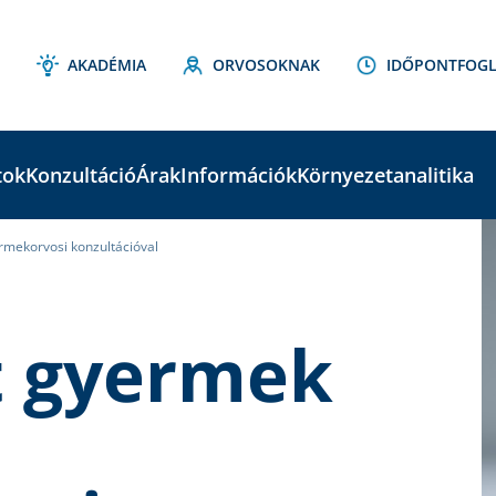
AKADÉMIA
ORVOSOKNAK
IDŐPONTFOGL
tok
Konzultáció
Árak
Információk
Környezetanalitika
rmekorvosi konzultációval
C
S
t gyermek