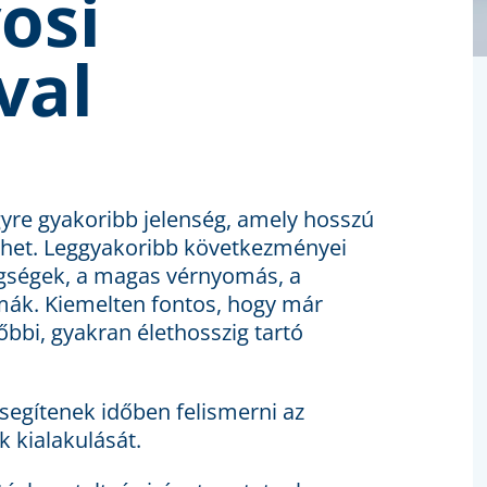
osi
val
yre gyakoribb jelenség, amely hosszú
thet. Leggyakoribb következményei
tegségek, a magas vérnyomás, a
mák. Kiemelten fontos, hogy már
bi, gyakran élethosszig tartó
segítenek időben felismerni az
 kialakulását.