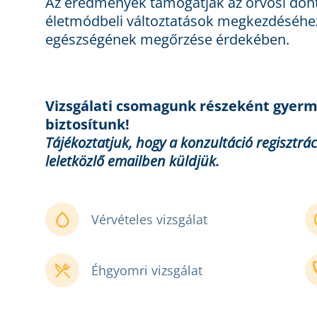
Az eredmények támogatják az orvosi dönt
életmódbeli változtatások megkezdéséhe
egészségének megőrzése érdekében.
Vizsgálati csomagunk részeként gyerme
biztosítunk!
Tájékoztatjuk, hogy a konzultáció regisztr
leletközlő emailben küldjük.
Vérvételes vizsgálat
Éhgyomri vizsgálat