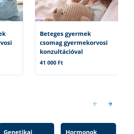
ek
Beteges gyermek
vosi
csomag gyermekorvosi
konzultációval
41 000 Ft
Genetikai
Hormonok
Vi