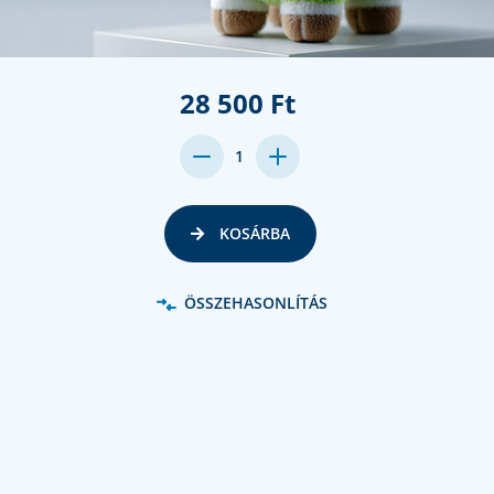
28 500 Ft
DECREASE
INCREASE
1
QUANTITY:
QUANTITY:
KOSÁRBA
ÖSSZEHASONLÍTÁS