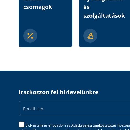
csomagok
és
szolgáltatások
Iratkozzon fel hírlevelünkre
Email
Address
Elolvastam és elfogadom az
Adatkezelési tájékoztatót,
és hozzájá