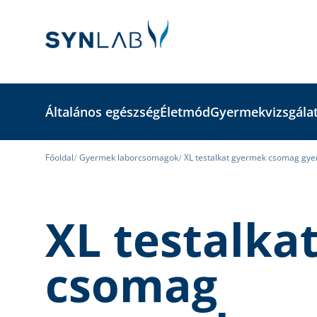
Általános egészség
Életmód
Gyermekvizsgála
Főoldal
Gyermek laborcsomagok
XL testalkat gyermek csomag gye
XL testalka
csomag