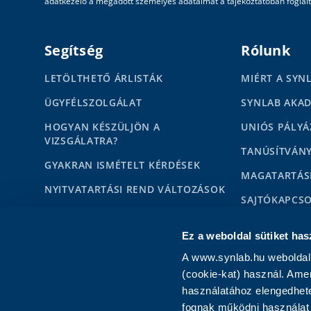
adatkezelő a megadott személyes adataimat a tájékoztatóban foglalta
Segítség
Rólunk
LETÖLTHETŐ ÁRLISTÁK
MIÉRT A SYN
ÜGYFÉLSZOLGÁLAT
SYNLAB AKA
HOGYAN KÉSZÜLJÖN A
UNIÓS PÁLYÁ
VIZSGÁLATRA?
TANÚSÍTVÁN
GYAKRAN ISMÉTELT KÉRDÉSEK
MAGATARTÁS
NYITVATARTÁSI REND VÁLTOZÁSOK
SAJTÓKAPCS
HÍREK
MÉDIAMEGJE
Ez a weboldal sütiket has
KAPCSOLAT MAGÁNSZEMÉLYEKNEK
KARRIER
A www.synlab.hu weboldal 
KAPCSOLAT PARTNEREKNEK
IMPRESSZUM
(cookie-kat) használ. Ame
használatához elengedhete
fognak működni használat 