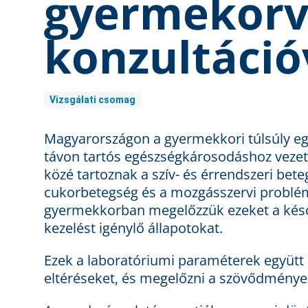
gyermekorv
konzultáció
Vizsgálati csomag
Magyarországon a gyermekkori túlsúly eg
távon tartós egészségkárosodáshoz veze
közé tartoznak a szív- és érrendszeri be
cukorbetegség és a mozgásszervi problé
gyermekkorban megelőzzük ezeket a későb
kezelést igénylő állapotokat.
Ezek a laboratóriumi paraméterek együtt 
eltéréseket, és megelőzni a szövődmények