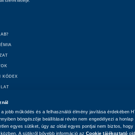
k szerint kezelje.
LAB?
DÉMIA
ZAT
YOK
I KÓDEX
OLAT
LENÉSEK
znál
a jobb működés és a felhasználói élmény javítása érdekében H
nnyiben böngészője beállításai révén nem engedélyezi a honlap
tlen egyes sütiket, úgy az oldal egyes pontjai nem biztos, hogy
közben. A sütikről bővebb információ az
Cookie tájékoztató
old