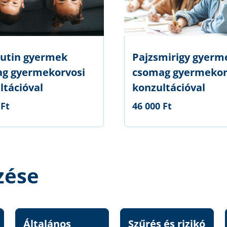
utin gyermek
Pajzsmirigy gyerm
g gyermekorvosi
csomag gyermekor
ltációval
konzultációval
 Ft
46 000 Ft
zése
Általános
Szűrés és rizikó