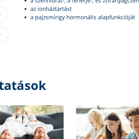
a szénhidrát-, a fehérje-, és zsíranyagcser
az ionháztartást
a pajzsmirigy hormonális alapfunkcióját
tatások