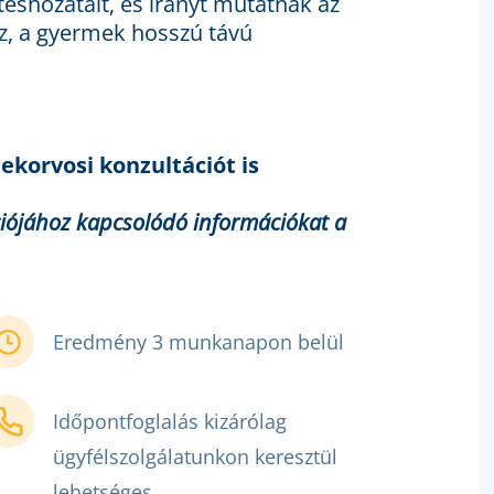
éshozatalt, és irányt mutatnak az
z, a gyermek hosszú távú
korvosi konzultációt is
ációjához kapcsolódó információkat a
Eredmény 3 munkanapon belül
Időpontfoglalás kizárólag
ügyfélszolgálatunkon keresztül
lehetséges