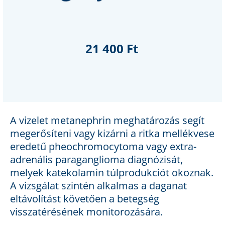
21 400 Ft
A vizelet metanephrin meghatározás segít
megerősíteni vagy kizárni a ritka mellékvese
eredetű pheochromocytoma vagy extra-
adrenális paraganglioma diagnózisát,
melyek katekolamin túlprodukciót okoznak.
A vizsgálat szintén alkalmas a daganat
eltávolítást követően a betegség
visszatérésének monitorozására.