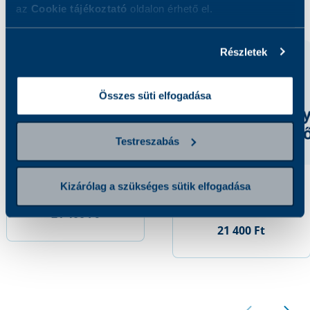
Kapcsolódó szolgáltatások
az
Cookie tájékoztató
oldalon érhető el.
Részletek
Összes süti elfogadása
Testreszabás
Kizárólag a szükséges sütik elfogadása
Metanephrin
Vizelet-
Normetanephrin
21 400 Ft
21 400 Ft