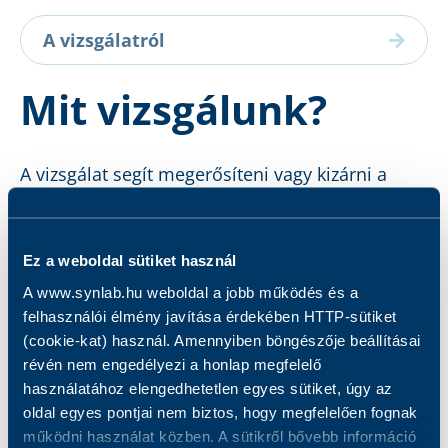
A vizsgálatról
Mit vizsgálunk?
A vizsgálat segít megerősíteni vagy kizárni a
ritka, mellékvese eredetű pheochromocytoma
vagy extra-adrenális paraganglioma diagnózisát;
ezek a daganatok katekolamin típusú
Ez a weboldal sütiket használ
hormonokat termelnek, melyek lebomlási
A www.synlab.hu weboldal a jobb működés és a
termékei a metanefrinek.
felhasználói élmény javítása érdekében HTTP-sütiket
(cookie-kat) használ. Amennyiben böngészője beállításai
révén nem engedélyezi a honlap megfelelő
használatához elengedhetetlen egyes sütiket, úgy az
oldal egyes pontjai nem biztos, hogy megfelelően fognak
működni használat közben. A sütikről bővebb információ