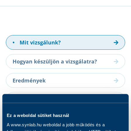
•
Mit vizsgálunk?
Hogyan készüljön a vizsgálatra?
Eredmények
A vizsgálatról
Ez a weboldal sütiket használ
Melyik csomagban található meg?
A www.synlab.hu weboldal a jobb működés és a