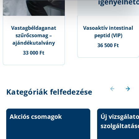
Vastagbéldaganat
Vasoaktív intestinal
szűrőcsomag –
peptid (VIP)
ajándékutalvány
36 500 Ft
33 000 Ft
Kategóriák felfedezése
Akciós csomagok
Új vizsgálat
szolgáltatás