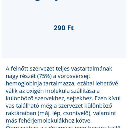
290 Ft
A felnőtt szervezet teljes vastartalmának
nagy részét (75%) a vörösvérsejt
hemoglobinja tartalmazza, ezáltal lehetővé
válik az oxigén molekula szállítása a
különböző szervekhez, sejtekhez. Ezen kívül
vas található még a szervezet különböző
raktáraiban (máj, lép, csontvelő), valamint
más fehérjemolekulákhoz kötve.
Önmagában a szérumvas nem hordoz kellő