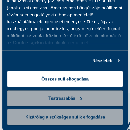
felhasználói élmény javítása érdekében HTTP-sütiket
Mit vizsgálunk?
(cookie-kat) használ. Amennyiben böngészője beállításai
révén nem engedélyezi a honlap megfelelő
használatához elengedhetetlen egyes sütiket, úgy az
A vizsgálat során a vér Vas (Fe) koncentráciját
oldal egyes pontjai nem biztos, hogy megfelelően fognak
határozzuk meg.
működni használat közben. A sütikről bővebb információ
az
Cookie tájékoztató
oldalon érhető el.
Részletek
Kapcsolódó szolgáltatások
Összes süti elfogadása
Testreszabás
Kizárólag a szükséges sütik elfogadása