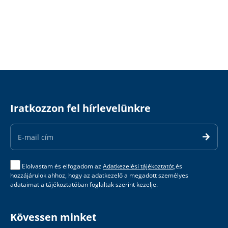
Iratkozzon fel hírlevelünkre
Email
Address
Elolvastam és elfogadom az
Adatkezelési tájékoztatót,
és
hozzájárulok ahhoz, hogy az adatkezelő a megadott személyes
adataimat a tájékoztatóban foglaltak szerint kezelje.
Kövessen minket