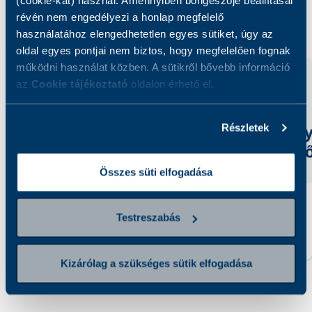
(cookie-kat) használ. Amennyiben böngészője beállításai
Kapcsolódó szolgáltatások
révén nem engedélyezi a honlap megfelelő
használatához elengedhetetlen egyes sütiket, úgy az
oldal egyes pontjai nem biztos, hogy megfelelően fognak
működni használat közben. A sütikről bővebb információ
az
Cookie tájékoztató
oldalon érhető el.
Részletek
Összes süti elfogadása
Totál tesztoszteron
Totál HCG
Testreszabás
3 700 Ft
4 600 Ft
Kizárólag a szükséges sütik elfogadása