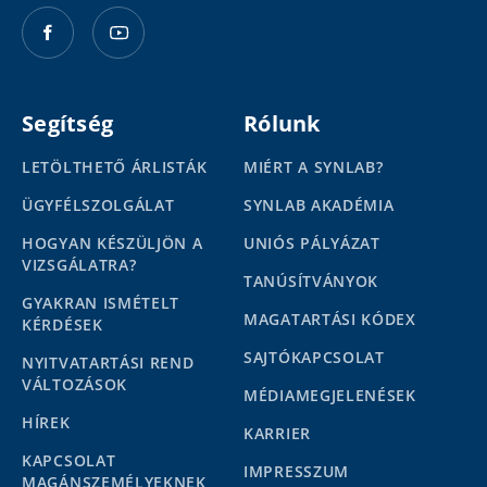
Segítség
Rólunk
LETÖLTHETŐ ÁRLISTÁK
MIÉRT A SYNLAB?
ÜGYFÉLSZOLGÁLAT
SYNLAB AKADÉMIA
HOGYAN KÉSZÜLJÖN A
UNIÓS PÁLYÁZAT
VIZSGÁLATRA?
TANÚSÍTVÁNYOK
GYAKRAN ISMÉTELT
MAGATARTÁSI KÓDEX
KÉRDÉSEK
SAJTÓKAPCSOLAT
NYITVATARTÁSI REND
VÁLTOZÁSOK
MÉDIAMEGJELENÉSEK
HÍREK
KARRIER
KAPCSOLAT
IMPRESSZUM
MAGÁNSZEMÉLYEKNEK