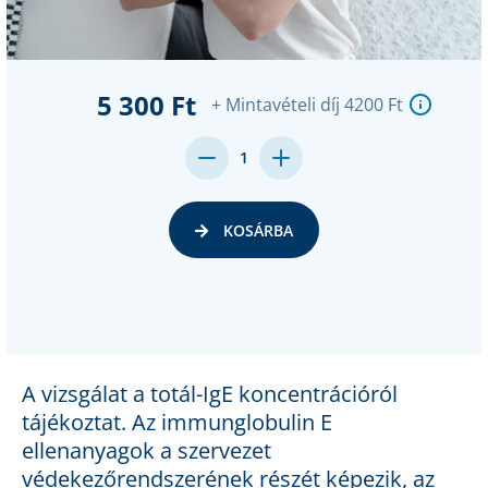
5 300 Ft
+ Mintavételi díj 4200 Ft
DECREASE
INCREASE
1
QUANTITY:
QUANTITY:
KOSÁRBA
A vizsgálat a totál-IgE koncentrációról
tájékoztat. Az immunglobulin E
ellenanyagok a szervezet
védekezőrendszerének részét képezik, az