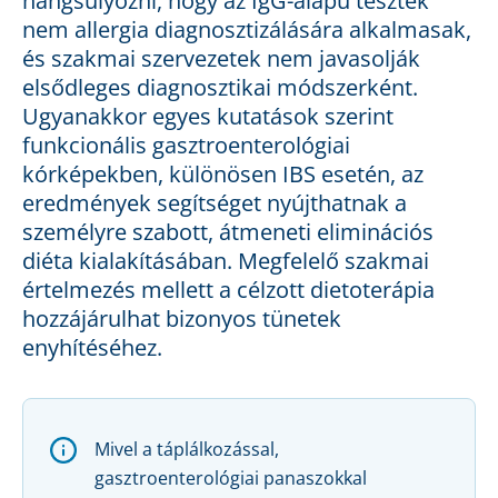
hangsúlyozni, hogy az IgG-alapú tesztek
nem allergia diagnosztizálására alkalmasak,
és szakmai szervezetek nem javasolják
elsődleges diagnosztikai módszerként.
Ugyanakkor egyes kutatások szerint
funkcionális gasztroenterológiai
kórképekben, különösen IBS esetén, az
eredmények segítséget nyújthatnak a
személyre szabott, átmeneti eliminációs
diéta kialakításában. Megfelelő szakmai
értelmezés mellett a célzott dietoterápia
hozzájárulhat bizonyos tünetek
enyhítéséhez.
Mivel a táplálkozással,
gasztroenterológiai panaszokkal