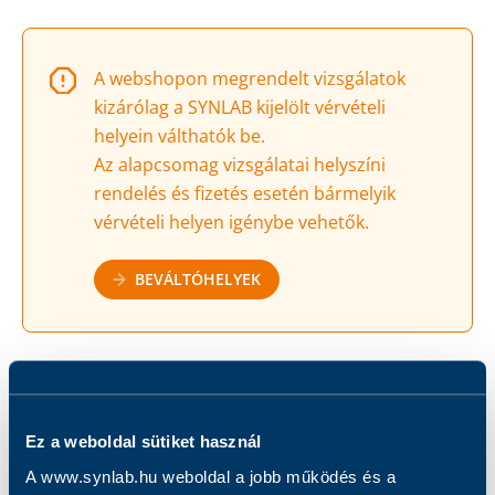
A webshopon megrendelt vizsgálatok
kizárólag a SYNLAB kijelölt vérvételi
helyein válthatók be.
Az alapcsomag vizsgálatai helyszíni
rendelés és fizetés esetén bármelyik
vérvételi helyen igénybe vehetők.
BEVÁLTÓHELYEK
Vérvételes vizsgálat
Ez a weboldal sütiket használ
A www.synlab.hu weboldal a jobb működés és a
Eredmény 11 munkanapon belül