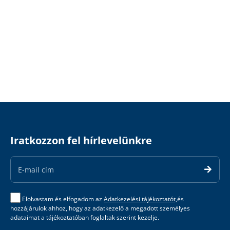
Iratkozzon fel hírlevelünkre
Email
Address
Elolvastam és elfogadom az
Adatkezelési tájékoztatót,
és
hozzájárulok ahhoz, hogy az adatkezelő a megadott személyes
adataimat a tájékoztatóban foglaltak szerint kezelje.