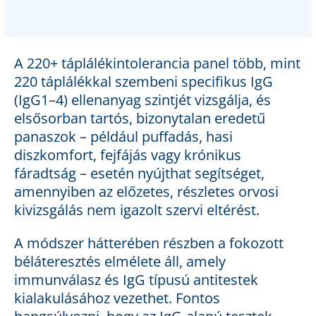
A 220+ táplálékintolerancia panel több, mint
220 táplálékkal szembeni specifikus IgG
(IgG1–4) ellenanyag szintjét vizsgálja, és
elsősorban tartós, bizonytalan eredetű
panaszok – például puffadás, hasi
diszkomfort, fejfájás vagy krónikus
fáradtság – esetén nyújthat segítséget,
amennyiben az előzetes, részletes orvosi
kivizsgálás nem igazolt szervi eltérést.
A módszer hátterében részben a fokozott
béláteresztés elmélete áll, amely
immunválasz és IgG típusú antitestek
kialakulásához vezethet. Fontos