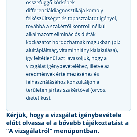
összefüggő kórképek
differenciáldiagnosztikája komoly
felkészültséget és tapasztalatot igényel,
továbbá a szakértői kontroll nélkül
alkalmazott eliminációs diéták
kockázatot hordozhatnak magukban (pl.:
alultápláltság, vitaminhiány kialakulása),
így feltétlenül azt javasoljuk, hogy a
vizsgálat igénybevételéhez, illetve az
eredmények értelmezéséhez és
felhasználásához konzultáljon a
területen jártas szakértővel (orvos,
dietetikus).
Kérjük, hogy a vizsgálat igénybevétele
előtt olvassa el a bővebb tájékoztatást a
"A vizsgálatról" menüpontban.