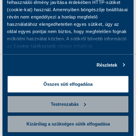
felhasználói élmény javítása érdekében HTTP-sütiket
(cookie-kat) használ. Amennyiben böngészője beállításai
révén nem engedélyezi a honlap megfelelő
Mintavétel díját tartalmazza
használatához elengedhetetlen egyes sütiket, úgy az
oldal egyes pontjai nem biztos, hogy megfelelően fognak
működni használat közben. A sütikről bővebb információ
az
Cookie tájékoztató
oldalon érhető el.
Részletek
Összes süti elfogadása
•
Mit vizsgálunk?
Testreszabás
Gyakori tünetek
Kizárólag a szükséges sütik elfogadása
Hogyan készüljön a vizsgálatra?