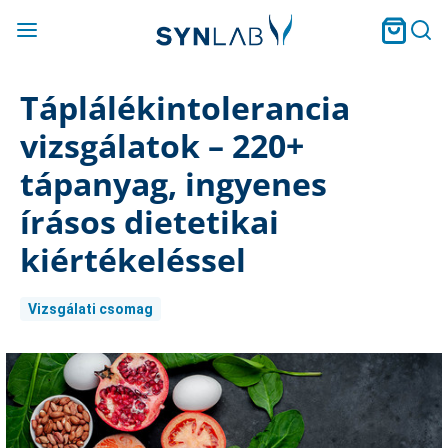
Táplálékintolerancia
vizsgálatok – 220+
tápanyag, ingyenes
írásos dietetikai
kiértékeléssel
Vizsgálati csomag
Current
Stock: