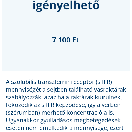
7 100 Ft
A szolubilis transzferrin receptor (sTFR)
mennyiségét a sejtben található vasraktárak
szabályozzák, azaz ha a raktárak kiürülnek,
fokozódik az sTFR képződése, így a vérben
(szérumban) mérhető koncentrációja is.
Ugyanakkor gyulladásos megbetegedések
esetén nem emelkedik a mennyisége, ezért