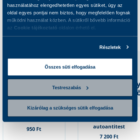
használatához elengedhetetlen egyes sütiket, úgy az
oldal egyes pontjai nem biztos, hogy megfelelően fognak
működni használat közben. A sütikről bővebb információ
az
Cookie tájékoztató
oldalon érhető el.
Kapcsolódó szolgáltatások
Részletek
Összes süti elfogadása
Testreszabás
Kizárólag a szükséges sütik elfogadása
Transzferrin
TSH receptor
autoantitest
950 Ft
7 200 Ft