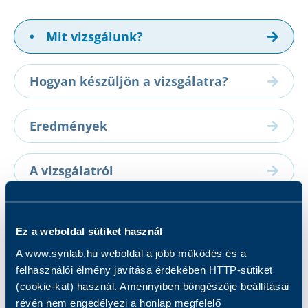
•
Mit vizsgálunk?
Hogyan készüljön a vizsgálatra?
Eredmények
A vizsgálatról
Mit vizsgálunk?
Ez a weboldal sütiket használ
A www.synlab.hu weboldal a jobb működés és a
A vizsgálat során a Szolubilis transzferrin
felhasználói élmény javítása érdekében HTTP-sütiket
receptor koncentrációját határozzuk meg.
(cookie-kat) használ. Amennyiben böngészője beállításai
révén nem engedélyezi a honlap megfelelő