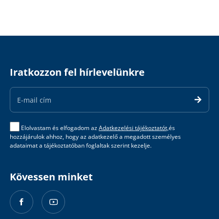
Iratkozzon fel hírlevelünkre
Email
Address
Elolvastam és elfogadom az
Adatkezelési tájékoztatót,
és
hozzájárulok ahhoz, hogy az adatkezelő a megadott személyes
adataimat a tájékoztatóban foglaltak szerint kezelje.
Kövessen minket