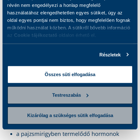
Gyakori tünetek
révén nem engedélyezi a honlap megfelelő
használatához elengedhetetlen egyes sütiket, úgy az
oldal egyes pontjai nem biztos, hogy megfelelően fognak
Hogyan készüljön a vizsgálatra?
működni használat közben. A sütikről bővebb információ
az
Cookie tájékoztató
oldalon érhető el.
Eredmények
Részletek
Csomagba tartozó vizsgálatok
Összes süti elfogadása
Mit vizsgálunk?
Testreszabás
a pajzsmirigy hormonok termélésének
Kizárólag a szükséges sütik elfogadása
szabályozásáért felelős TSH hormon
mennyiségét
a pajzsmirigyben termelődő hormonok