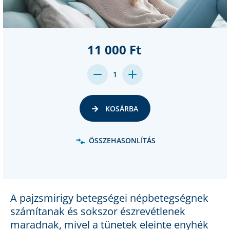
11 000 Ft
DECREASE
INCREASE
1
QUANTITY:
QUANTITY:
KOSÁRBA
ÖSSZEHASONLÍTÁS
A pajzsmirigy betegségei népbetegségnek
számítanak és sokszor észrevétlenek
maradnak, mivel a tünetek eleinte enyhék