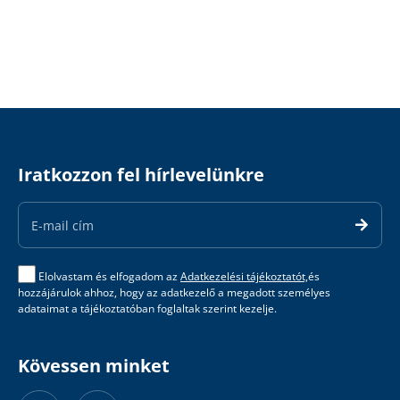
Iratkozzon fel hírlevelünkre
Email
Address
Elolvastam és elfogadom az
Adatkezelési tájékoztatót,
és
hozzájárulok ahhoz, hogy az adatkezelő a megadott személyes
adataimat a tájékoztatóban foglaltak szerint kezelje.
Kövessen minket