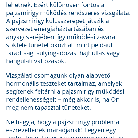
lehetnek. Ezért különösen fontos a
pajzsmirigy működés rendszeres vizsgálata.
A pajzsmirigy kulcsszerepet játszik a
szervezet energiaháztartásában és
anyagcseréjében, így működési zavara
sokféle tünetet okozhat, mint például
fáradtság, súlyingadozás, hajhullás vagy
hangulati változások.
Vizsgálati csomagunk olyan alapvető
hormonális teszteket tartalmaz, amelyek
segítenek feltárni a pajzsmirigy működési
rendellenességeit – még akkor is, ha Ön
még nem tapasztal tüneteket.
Ne hagyja, hogy a pajzsmirigy problémái
észrevétlenek maradjanak! Tegyen egy
fontos lépést egészsége megőrzéséért, és