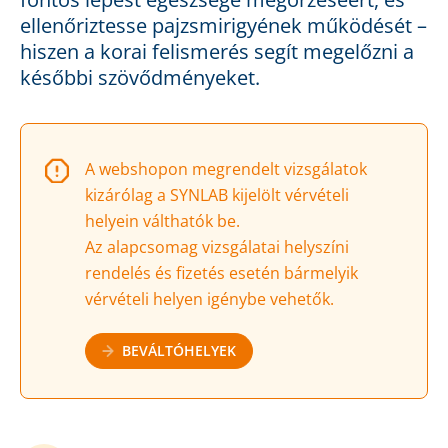
ellenőriztesse pajzsmirigyének működését –
hiszen a korai felismerés segít megelőzni a
későbbi szövődményeket.
A webshopon megrendelt vizsgálatok
kizárólag a SYNLAB kijelölt vérvételi
helyein válthatók be.
Az alapcsomag vizsgálatai helyszíni
rendelés és fizetés esetén bármelyik
vérvételi helyen igénybe vehetők.
BEVÁLTÓHELYEK