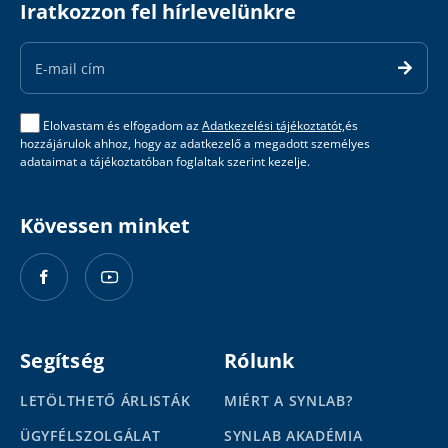
Iratkozzon fel hírlevelünkre
Email
Address
Elolvastam és elfogadom az
Adatkezelési tájékoztatót,
és
hozzájárulok ahhoz, hogy az adatkezelő a megadott személyes
adataimat a tájékoztatóban foglaltak szerint kezelje.
Kövessen minket
Segítség
Rólunk
LETÖLTHETŐ ÁRLISTÁK
MIÉRT A SYNLAB?
ÜGYFÉLSZOLGÁLAT
SYNLAB AKADÉMIA