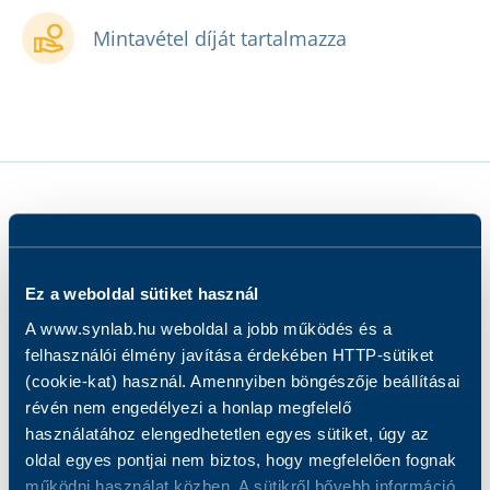
Mintavétel díját tartalmazza
Ez a weboldal sütiket használ
•
Mit vizsgálunk?
A www.synlab.hu weboldal a jobb működés és a
felhasználói élmény javítása érdekében HTTP-sütiket
Kinek ajánljuk?
(cookie-kat) használ. Amennyiben böngészője beállításai
révén nem engedélyezi a honlap megfelelő
használatához elengedhetetlen egyes sütiket, úgy az
Hogyan készüljön a vizsgálatra?
oldal egyes pontjai nem biztos, hogy megfelelően fognak
működni használat közben. A sütikről bővebb információ