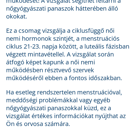
működését! A vizsgálat segíthet feltárni a
nőgyógyászati panaszok hátterében álló
okokat.
Ez a csomag vizsgálja a ciklusfüggő női
nemi hormonok szintjét, a menstruációs
ciklus 21-23. napja között, a luteális fázisban
végzett mintavétellel. A vizsgálat során
átfogó képet kapunk a női nemi
működésben résztvevő szervek
működéséről ebben a fontos időszakban.
Ha esetleg rendszertelen menstruációval,
meddőségi problémákkal vagy egyéb
nőgyógyászati panaszokkal küzd, ez a
vizsgálat értékes információkat nyújthat az
Ön és orvosa számára.