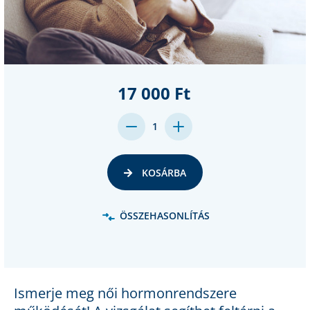
17 000 Ft
DECREASE
INCREASE
1
QUANTITY:
QUANTITY:
KOSÁRBA
ÖSSZEHASONLÍTÁS
Ismerje meg női hormonrendszere