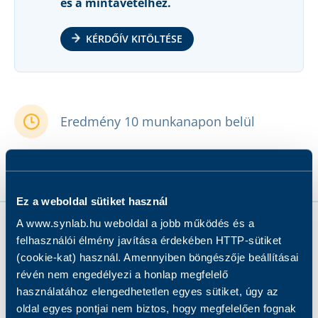
és a mintavételhez.
KÉRDŐÍV KITÖLTÉSE
Eredmény 10 munkanapon belül
Ez a weboldal sütiket használ
A www.synlab.hu weboldal a jobb működés és a
felhasználói élmény javítása érdekében HTTP-sütiket
(cookie-kat) használ. Amennyiben böngészője beállításai
révén nem engedélyezi a honlap megfelelő
•
Mit vizsgálunk?
használatához elengedhetetlen egyes sütiket, úgy az
oldal egyes pontjai nem biztos, hogy megfelelően fognak