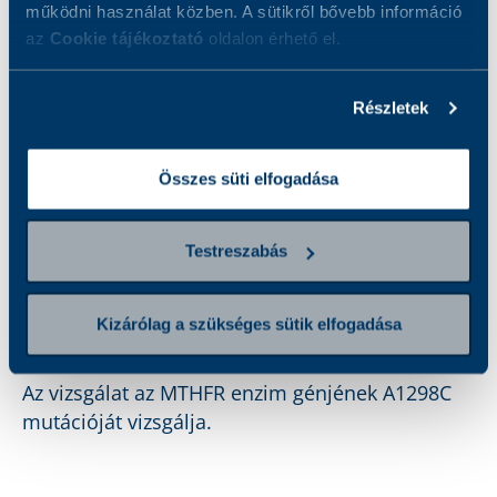
működni használat közben. A sütikről bővebb információ
Hogyan készüljön a vizsgálatra?
az
Cookie tájékoztató
oldalon érhető el.
Eredmények
Részletek
A vizsgálatról
Összes süti elfogadása
Mintával kapcsolatos információk
Testreszabás
Mit vizsgálunk?
Kizárólag a szükséges sütik elfogadása
Az vizsgálat az MTHFR enzim génjének A1298C
mutációját vizsgálja.