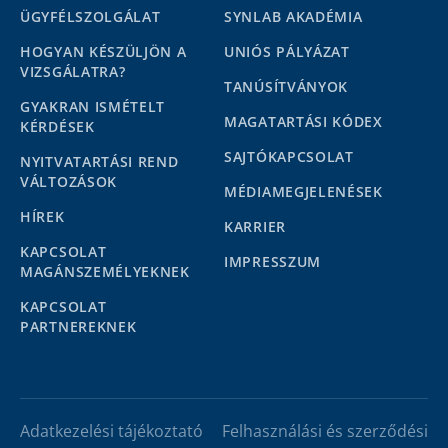
ÜGYFÉLSZOLGÁLAT
SYNLAB AKADÉMIA
HOGYAN KÉSZÜLJÖN A
UNIÓS PÁLYÁZAT
VIZSGÁLATRA?
TANÚSÍTVÁNYOK
GYAKRAN ISMÉTELT
MAGATARTÁSI KÓDEX
KÉRDÉSEK
SAJTÓKAPCSOLAT
NYITVATARTÁSI REND
VÁLTOZÁSOK
MÉDIAMEGJELENÉSEK
HÍREK
KARRIER
KAPCSOLAT
IMPRESSZUM
MAGÁNSZEMÉLYEKNEK
KAPCSOLAT
PARTNEREKNEK
Adatkezelési tájékoztató
Felhasználási és szerződési