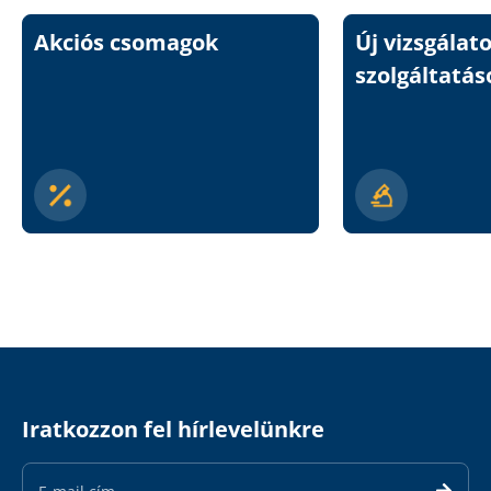
Akciós csomagok
Új vizsgálat
szolgáltatás
Iratkozzon fel hírlevelünkre
Email
Address