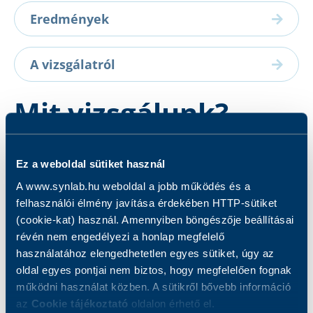
Eredmények
A vizsgálatról
Mit vizsgálunk?
A vizsgálat célja a morbilli vírus IgG
Ez a weboldal sütiket használ
ellenanyagok kimutatása.
A www.synlab.hu weboldal a jobb működés és a
felhasználói élmény javítása érdekében HTTP-sütiket
(cookie-kat) használ. Amennyiben böngészője beállításai
révén nem engedélyezi a honlap megfelelő
használatához elengedhetetlen egyes sütiket, úgy az
oldal egyes pontjai nem biztos, hogy megfelelően fognak
Kapcsolódó szolgáltatások
működni használat közben. A sütikről bővebb információ
az
Cookie tájékoztató
oldalon érhető el.