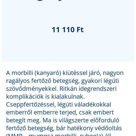
11 110 Ft
A morbilli (kanyaró) kiütéssel járó, nagyon
ragályos fertőző betegség, gyakori légúti
szövődményekkel. Ritkán idegrendszeri
komplikációk is kialakulnak.
Cseppfertőzéssel, légúti váladékokkal
emberről emberre terjed, csak embert
betegít meg. Ma is világszerte előforduló
fertőző betegség, bár hatékony védőoltás
(MMR – mumpsz-morbilli- rubeola) áll