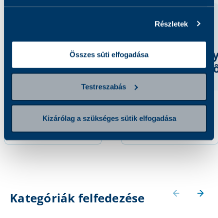
Részletek
Összes süti elfogadása
Testreszabás
Rubeola vírus antitest
Mumps vírus antitest
Kizárólag a szükséges sütik elfogadása
7 040 Ft
11 110 Ft
Kategóriák felfedezése