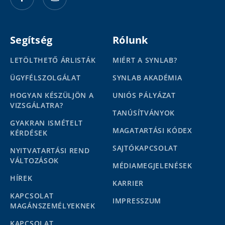
Segítség
Rólunk
LETÖLTHETŐ ÁRLISTÁK
MIÉRT A SYNLAB?
ÜGYFÉLSZOLGÁLAT
SYNLAB AKADÉMIA
HOGYAN KÉSZÜLJÖN A
UNIÓS PÁLYÁZAT
VIZSGÁLATRA?
TANÚSÍTVÁNYOK
GYAKRAN ISMÉTELT
MAGATARTÁSI KÓDEX
KÉRDÉSEK
SAJTÓKAPCSOLAT
NYITVATARTÁSI REND
VÁLTOZÁSOK
MÉDIAMEGJELENÉSEK
HÍREK
KARRIER
KAPCSOLAT
IMPRESSZUM
MAGÁNSZEMÉLYEKNEK
KAPCSOLAT