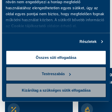
révén nem engedélyezi a honlap megfelelő
használatához elengedhetetlen egyes sütiket, úgy az
A vizsgálat célja a melatonin mennyiségi
oldal egyes pontjai nem biztos, hogy megfelelően fognak
meghatározása.
működni használat közben. A sütikről bővebb információ
az
Cookie tájékoztató
oldalon érhető el.
Részletek
Kategóriák felfedezése
Összes süti elfogadása
Akciós csomagok
Új vizsgálat
Testreszabás
szolgáltatás
Kizárólag a szükséges sütik elfogadása