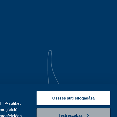
Összes süti elfogadása
TTP-sütiket
 megfelelő
Testreszabás
 megfelelően