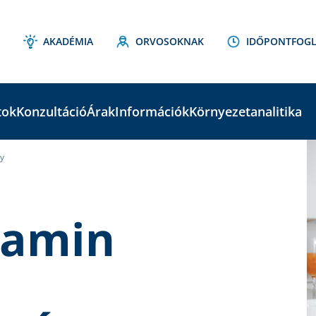
AKADÉMIA
ORVOSOKNAK
IDŐPONTFOGL
tok
Konzultáció
Árak
Információk
Környezetanalitika
y
C
S
tamin