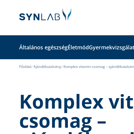
Általános egészség
Életmód
Gyermekvizsgála
Főoldal
Ajándékutalvány
Komplex vitamin csomag – ajándékutalván
Komplex vi
csomag –