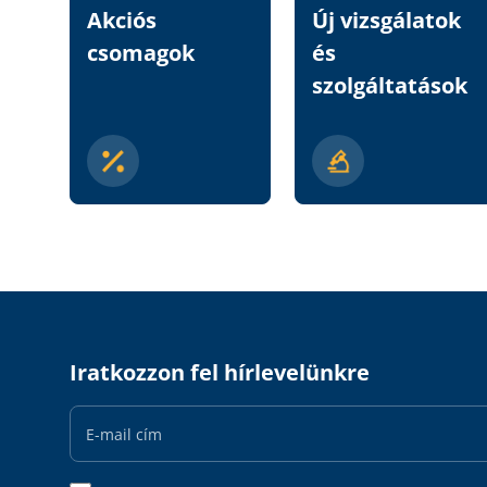
Akciós
Új vizsgálatok
csomagok
és
szolgáltatások
Iratkozzon fel hírlevelünkre
Email
Address