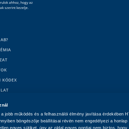
rulok ahhoz, hogy az
k szerint kezelje.
LAB?
DÉMIA
ZAT
YOK
I KÓDEX
OLAT
LENÉSEK
znál
a jobb működés és a felhasználói élmény javítása érdekében H
nnyiben böngészője beállításai révén nem engedélyezi a honlap
tlen egyes sütiket, úgy az oldal egyes pontjai nem biztos, hogy