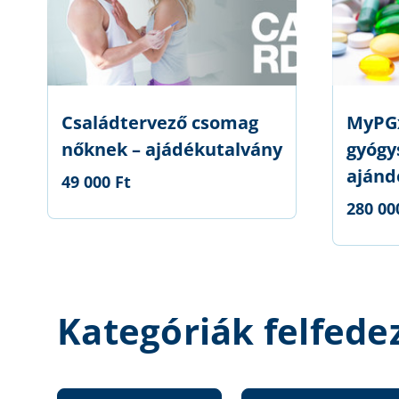
Családtervező csomag
MyPGx
nőknek – ajádékutalvány
gyógy
ajánd
49 000 Ft
280 00
Kategóriák felfede