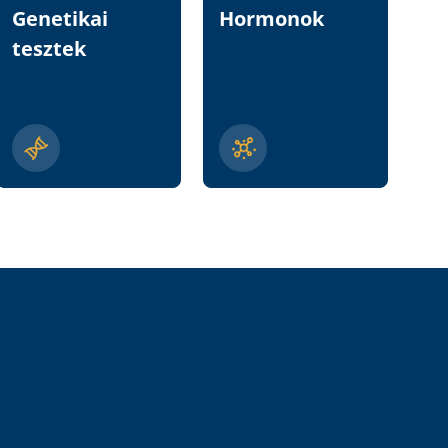
Genetikai
Hormonok
Vi
tesztek
n