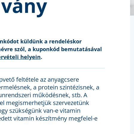
lvány
onkódot küldünk a rendeléskor
névre szól, a kuponkód bemutatásával
rvételi helyein
.
pvető feltétele az anyagcsere
rmelésnek, a protein szintézisnek, a
unrendszeri működésnek, stb. A
vel megismerhetjük szervezetünk
hogy szükségünk van-e vitamin
szedett vitamin készítmény megfelel-e