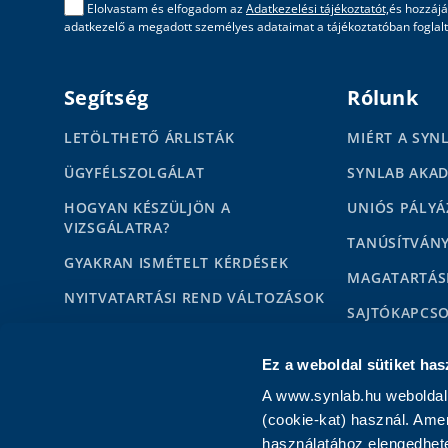
Elolvastam és elfogadom az
Adatkezelési tájékoztatót,
és hozzájá
adatkezelő a megadott személyes adataimat a tájékoztatóban foglalta
Segítség
Rólunk
LETÖLTHETŐ ÁRLISTÁK
MIÉRT A SYN
ÜGYFÉLSZOLGÁLAT
SYNLAB AKA
HOGYAN KÉSZÜLJÖN A
UNIÓS PÁLYÁ
VIZSGÁLATRA?
TANÚSÍTVÁN
GYAKRAN ISMÉTELT KÉRDÉSEK
MAGATARTÁS
NYITVATARTÁSI REND VÁLTOZÁSOK
SAJTÓKAPCS
HÍREK
MÉDIAMEGJE
Ez a weboldal sütiket has
KAPCSOLAT MAGÁNSZEMÉLYEKNEK
KARRIER
A www.synlab.hu weboldal 
KAPCSOLAT PARTNEREKNEK
IMPRESSZUM
(cookie-kat) használ. Ame
használatához elengedhete