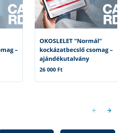
OKOSLELET "Normál"
omag –
kockázatbecslő csomag –
ajándékutalvány
26 000 Ft