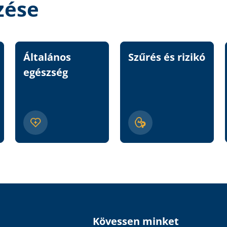
zése
Általános
Szűrés és rizikó
egészség
Kövessen minket