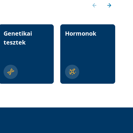
Genetikai
Hormonok
Vi
tesztek
n