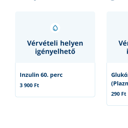
Inzulin 60. perc
Glukó
(Plaz
3 900 Ft
290 Ft