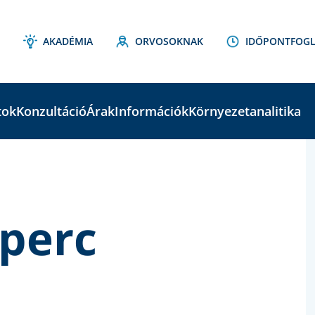
AKADÉMIA
ORVOSOKNAK
IDŐPONTFOGL
tok
Konzultáció
Árak
Információk
Környezetanalitika
C
S
 perc