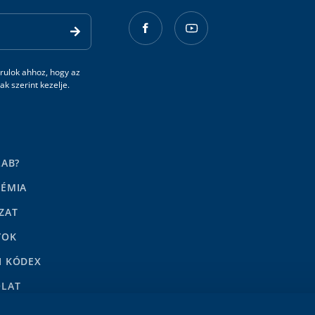
rulok ahhoz, hogy az
k szerint kezelje.
LAB?
DÉMIA
ZAT
YOK
I KÓDEX
OLAT
LENÉSEK