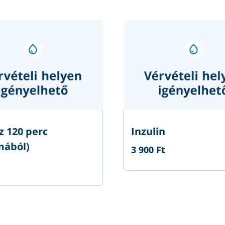
z 120 perc
Inzulin
mából)
3 900 Ft