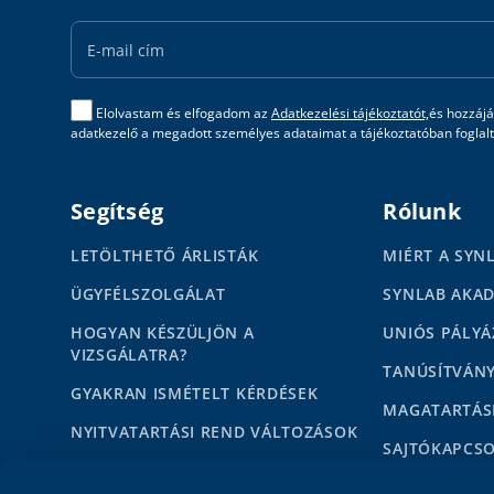
Email
Address
Elolvastam és elfogadom az
Adatkezelési tájékoztatót,
és hozzájá
adatkezelő a megadott személyes adataimat a tájékoztatóban foglalta
Segítség
Rólunk
LETÖLTHETŐ ÁRLISTÁK
MIÉRT A SYN
ÜGYFÉLSZOLGÁLAT
SYNLAB AKA
HOGYAN KÉSZÜLJÖN A
UNIÓS PÁLYÁ
VIZSGÁLATRA?
TANÚSÍTVÁN
GYAKRAN ISMÉTELT KÉRDÉSEK
MAGATARTÁS
NYITVATARTÁSI REND VÁLTOZÁSOK
SAJTÓKAPCS
HÍREK
MÉDIAMEGJE