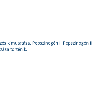
őzés kimutatása, Pepszinogén I, Pepszinogén II
ása történik.