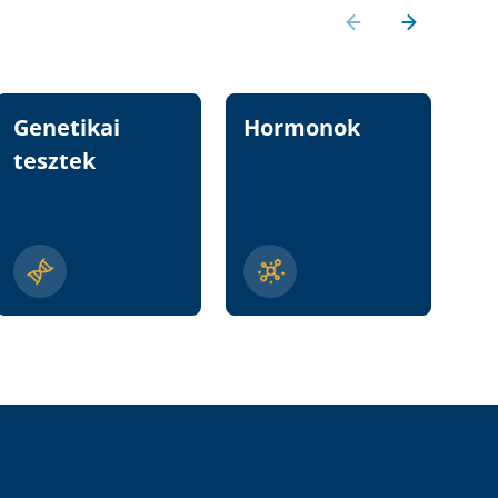
Genetikai
Hormonok
Vi
tesztek
n