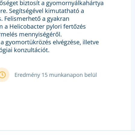
tőséget biztosít a gyomornyálkahártya
e. Segítségével kimutatható a
és. Felismerhető a gyakran
m a Helicobacter pylori fertőzés
ermelés mennyiségéről.
 a gyomortükrözés elvégzése, illetve
giai konzultációt.
Eredmény 15 munkanapon belül