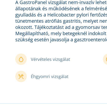
A GastroPanel vizsgálat nem-invazív lehe
állapotának és működésének a felmérésér
gyulladás és a Helicobacter pylori fertőz
tünetmentes atrófiás gastritis, melyet ne
okozott. Tájékoztatást ad a gyomorsav t
Megállapítható, mely betegeknél indokolt
szükség esetén javasolja a gasztroenteroló
Vérvételes vizsgálat
Éhgyomri vizsgálat