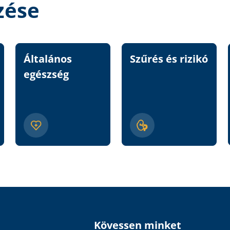
zése
Általános
Szűrés és rizikó
egészség
Kövessen minket