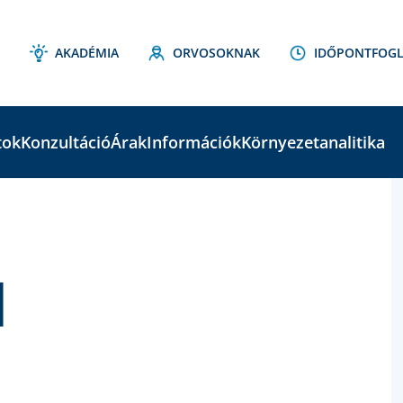
AKADÉMIA
ORVOSOKNAK
IDŐPONTFOGL
tok
Konzultáció
Árak
Információk
Környezetanalitika
C
S
l