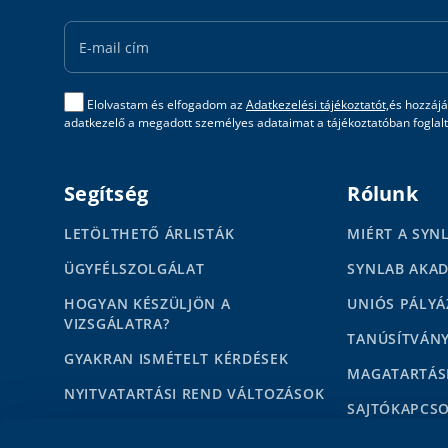
Email
Address
Elolvastam és elfogadom az
Adatkezelési tájékoztatót,
és hozzájá
adatkezelő a megadott személyes adataimat a tájékoztatóban foglalta
Segítség
Rólunk
LETÖLTHETŐ ÁRLISTÁK
MIÉRT A SYN
ÜGYFÉLSZOLGÁLAT
SYNLAB AKA
HOGYAN KÉSZÜLJÖN A
UNIÓS PÁLYÁ
VIZSGÁLATRA?
TANÚSÍTVÁN
GYAKRAN ISMÉTELT KÉRDÉSEK
MAGATARTÁS
NYITVATARTÁSI REND VÁLTOZÁSOK
SAJTÓKAPCS
HÍREK
MÉDIAMEGJE