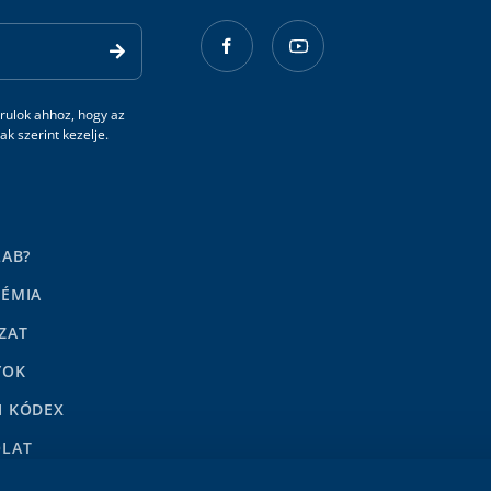
rulok ahhoz, hogy az
k szerint kezelje.
LAB?
DÉMIA
ZAT
YOK
I KÓDEX
OLAT
LENÉSEK