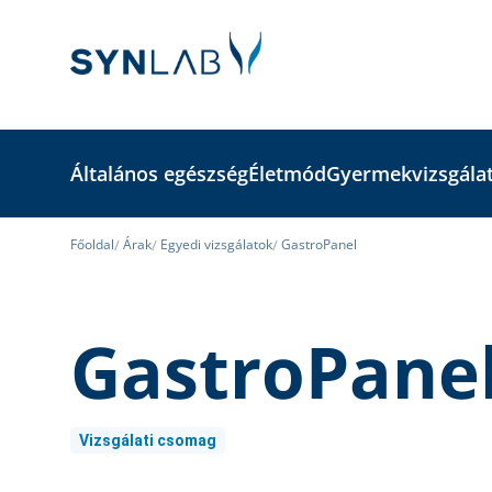
Általános egészség
Életmód
Gyermekvizsgála
Főoldal
Árak
Egyedi vizsgálatok
GastroPanel
GastroPane
Vizsgálati csomag