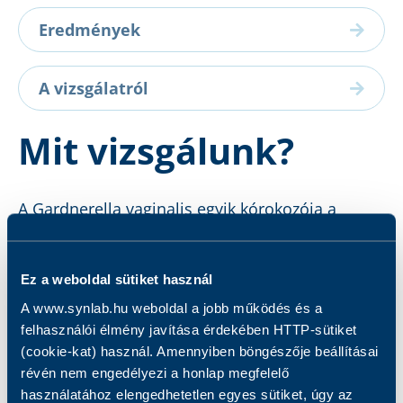
Eredmények
A vizsgálatról
Mit vizsgálunk?
A Gardnerella vaginalis egyik kórokozója a
bakteriális vaginózisnak, mely a hüvelyflóra
megváltozásával járó hüvelygyulladás.
Ez a weboldal sütiket használ
A www.synlab.hu weboldal a jobb működés és a
felhasználói élmény javítása érdekében HTTP-sütiket
(cookie-kat) használ. Amennyiben böngészője beállításai
révén nem engedélyezi a honlap megfelelő
Kapcsolódó szolgáltatások
használatához elengedhetetlen egyes sütiket, úgy az