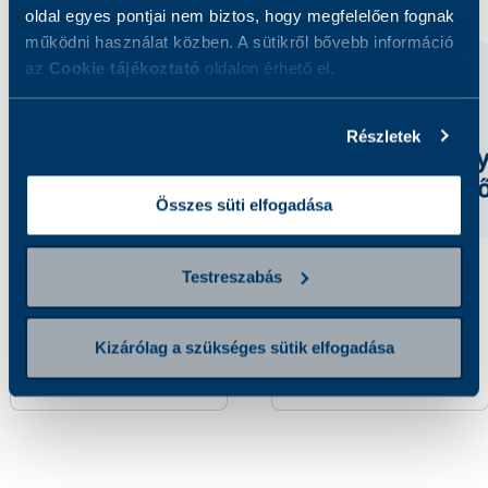
oldal egyes pontjai nem biztos, hogy megfelelően fognak
működni használat közben. A sütikről bővebb információ
az
Cookie tájékoztató
oldalon érhető el.
Részletek
Összes süti elfogadása
Testreszabás
Trichomonas vaginalis
Neisseria gonorhoeae
tenyésztés genitális
tenyésztés genitális
váladékból
váladékból
Kizárólag a szükséges sütik elfogadása
9 410 Ft
17 600 Ft