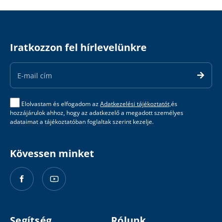
Iratkozzon fel hírlevelünkre
Email
Address
Elolvastam és elfogadom az
Adatkezelési tájékoztatót,
és
hozzájárulok ahhoz, hogy az adatkezelő a megadott személyes
adataimat a tájékoztatóban foglaltak szerint kezelje.
Kövessen minket
Segítség
Rólunk