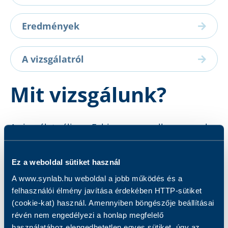
Eredmények
A vizsgálatról
Mit vizsgálunk?
A vizsgálat célja az Echinococcus-ellenanyagok
(IgG) kimutatása.
Ez a weboldal sütiket használ
A www.synlab.hu weboldal a jobb működés és a
felhasználói élmény javítása érdekében HTTP-sütiket
(cookie-kat) használ. Amennyiben böngészője beállításai
Kapcsolódó szolgáltatások
révén nem engedélyezi a honlap megfelelő
használatához elengedhetetlen egyes sütiket, úgy az