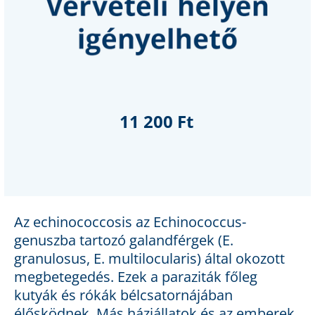
11 200 Ft
Az echinococcosis az Echinococcus-
genuszba tartozó galandférgek (E.
granulosus, E. multilocularis) által okozott
megbetegedés. Ezek a paraziták főleg
kutyák és rókák bélcsatornájában
élősködnek. Más háziállatok és az emberek