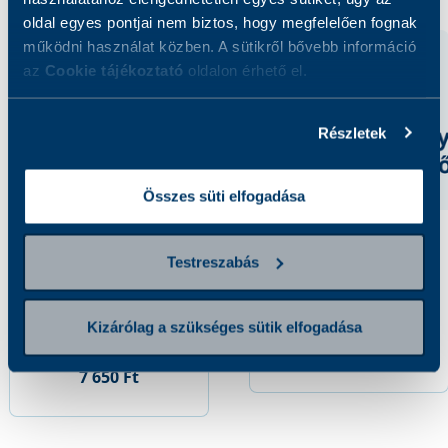
oldal egyes pontjai nem biztos, hogy megfelelően fognak
működni használat közben. A sütikről bővebb információ
az
Cookie tájékoztató
oldalon érhető el.
Részletek
Összes süti elfogadása
Treponema pallidum
Hepatitis C vírus
Testreszabás
antitestek és RPR
antitestek (pozitív
vizsgálat (pozitív
esetben megerősítő
esetben megerősítő
vizsgálattal)
Kizárólag a szükséges sütik elfogadása
vizsgálattal)
6 600 Ft
7 650 Ft