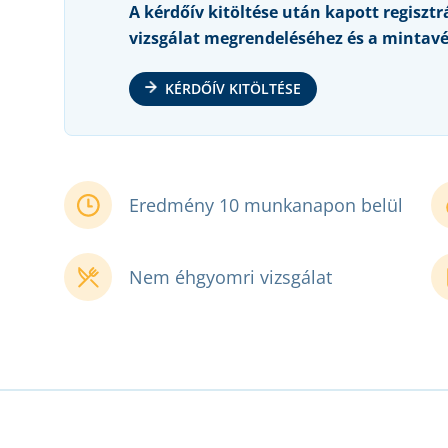
A kérdőív kitöltése után kapott regisztr
vizsgálat megrendeléséhez és a mintavé
KÉRDŐÍV KITÖLTÉSE
Eredmény 10 munkanapon belül
Nem éhgyomri vizsgálat