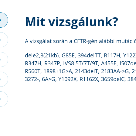
Mit vizsgálunk?
A vizsgálat során a CFTR-gén alábbi mutációi
dele2,3(21kb), G85E, 394delTT, R117H, Y12
R347H, R347P, IVS8 5T/7T/9T, A455E, I507d
R560T, 1898+1G>A, 2143delT, 2183AA->G, 2
3272-, 6A>G, Y1092X, R1162X, 3659delC, 3