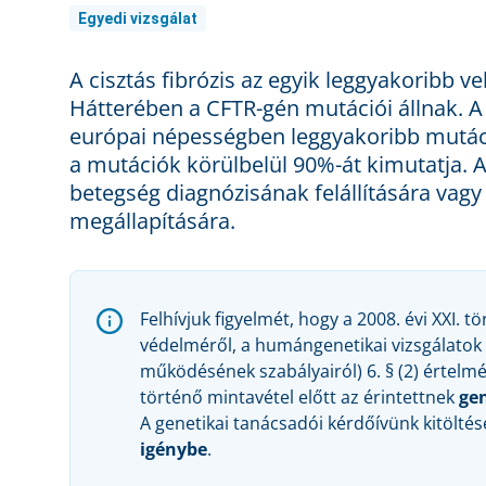
Egyedi vizsgálat
A cisztás fibrózis az egyik leggyakoribb ve
Hátterében a CFTR-gén mutációi állnak. A
európai népességben leggyakoribb mutác
a mutációk körülbelül 90%-át kimutatja. A 
betegség diagnózisának felállítására vag
megállapítására.
Felhívjuk figyelmét, hogy a 2008. évi XXI.
védelméről, a humángenetikai vizsgálatok 
működésének szabályairól) 6. § (2) értelm
történő mintavétel előtt az érintettnek
gen
A genetikai tanácsadói kérdőívünk kitölté
igénybe
.