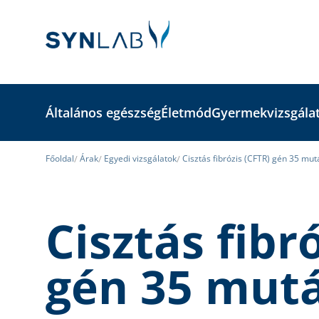
Általános egészség
Életmód
Gyermekvizsgála
Főoldal
Árak
Egyedi vizsgálatok
Cisztás fibrózis (CFTR) gén 35 mut
Cisztás fibr
gén 35 mutá