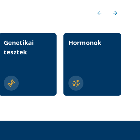
Genetikai
Hormonok
Vi
tesztek
n