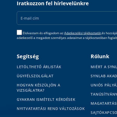
Iratkozzon fel hírlevelünkre
Email
Address
Elolvastam és elfogadom az
Adatkezelési tájékoztatót,
és hozzájá
adatkezelő a megadott személyes adataimat a tájékoztatóban foglalta
Segítség
Rólunk
LETÖLTHETŐ ÁRLISTÁK
MIÉRT A SYN
ÜGYFÉLSZOLGÁLAT
SYNLAB AKA
HOGYAN KÉSZÜLJÖN A
UNIÓS PÁLYÁ
VIZSGÁLATRA?
TANÚSÍTVÁN
GYAKRAN ISMÉTELT KÉRDÉSEK
MAGATARTÁS
NYITVATARTÁSI REND VÁLTOZÁSOK
SAJTÓKAPCS