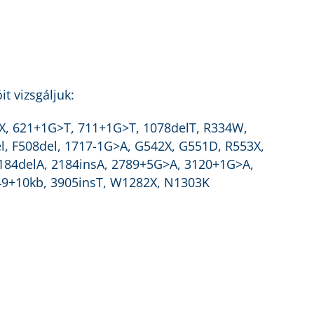
t vizsgáljuk:
2X, 621+1G>T, 711+1G>T, 1078delT, R334W,
el, F508del, 1717-1G>A, G542X, G551D, R553X,
184delA, 2184insA, 2789+5G>A, 3120+1G>A,
849+10kb, 3905insT, W1282X, N1303K