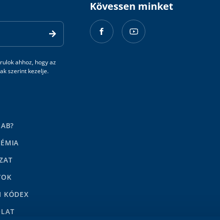
Kövessen minket
rulok ahhoz, hogy az
k szerint kezelje.
LAB?
DÉMIA
ZAT
YOK
I KÓDEX
OLAT