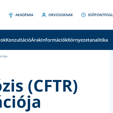
AKADÉMIA
ORVOSOKNAK
IDŐPONTFOGL
tok
Konzultáció
Árak
Információk
Környezetanalitika
ációja
C
S
ózis (CFTR)
ciója