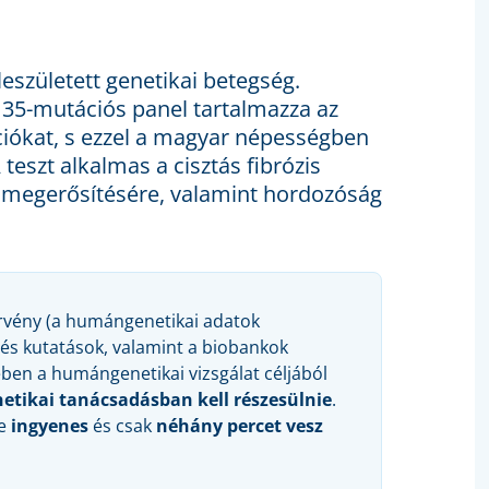
leszületett genetikai betegség.
 35-mutációs panel tartalmazza az
iókat, s ezzel a magyar népességben
teszt alkalmas a cisztás fibrózis
y megerősítésére, valamint hordozóság
 törvény (a humángenetikai adatok
és kutatások, valamint a biobankok
ében a humángenetikai vizsgálat céljából
etikai tanácsadásban kell részesülnie
.
se
ingyenes
és csak
néhány percet vesz