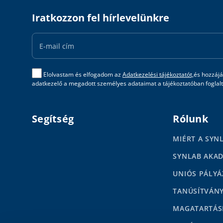
Iratkozzon fel hírlevelünkre
Email
Address
Elolvastam és elfogadom az
Adatkezelési tájékoztatót,
és hozzájá
adatkezelő a megadott személyes adataimat a tájékoztatóban foglalta
Segítség
Rólunk
MIÉRT A SYN
SYNLAB AKA
UNIÓS PÁLYÁ
TANÚSÍTVÁN
MAGATARTÁS