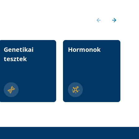
Genetikai
Hormonok
Vi
tesztek
n