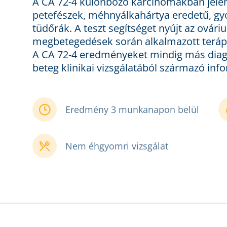
A CA 72-4 különböző karcinomákban jelen
petefészek, méhnyálkahártya eredetű, gy
tüdőrák. A teszt segítséget nyújt az ovári
megbetegedések során alkalmazott teráp
A CA 72-4 eredményeket mindig más diagno
beteg klinikai vizsgálatából származó info
Eredmény 3 munkanapon belül
Nem éhgyomri vizsgálat