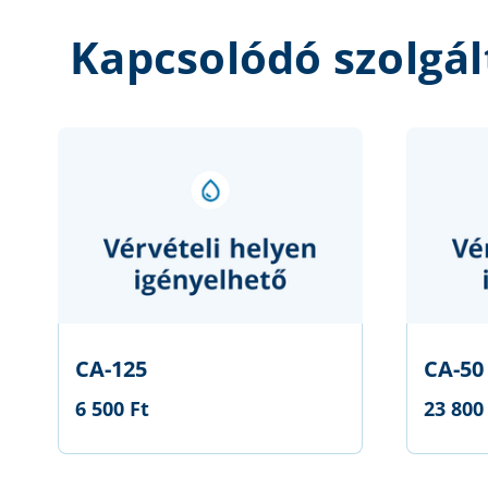
Kapcsolódó szolgál
CA-125
CA-50
6 500 Ft
23 800