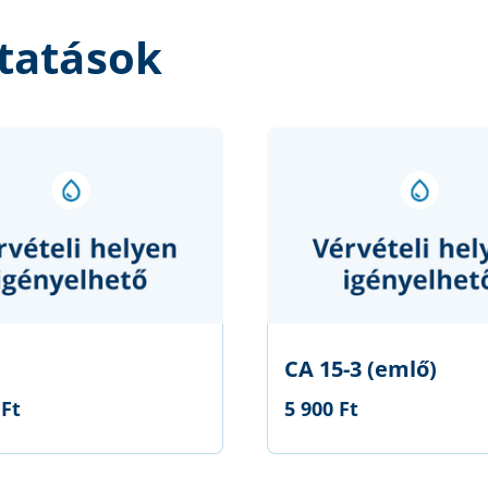
tatások
CA 15-3 (emlő)
 Ft
5 900 Ft