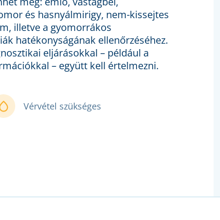
het meg: emlő, vastagbél,
omor és hasnyálmirigy, nem-kissejtes
um, illetve a gyomorrákos
iák hatékonyságának ellenőrzéséhez.
sztikai eljárásokkal – például a
rmációkkal – együtt kell értelmezni.
Vérvétel szükséges