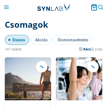
Csomagok
Összes
Akciós
Önmintavételes
141
találat
Rács
Lista