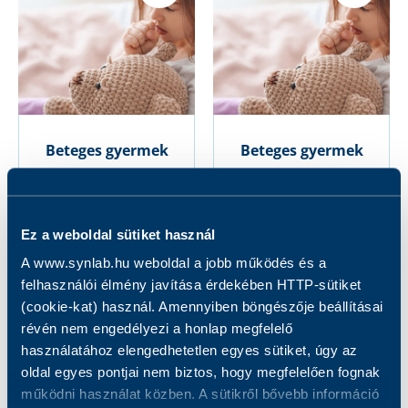
Beteges gyermek
Beteges gyermek
csomag
csomag
gyermekorvosi
konzultációval
Ez a weboldal sütiket használ
23 000 Ft
41 000 Ft
A www.synlab.hu weboldal a jobb működés és a
felhasználói élmény javítása érdekében HTTP-sütiket
(cookie-kat) használ. Amennyiben böngészője beállításai
révén nem engedélyezi a honlap megfelelő
használatához elengedhetetlen egyes sütiket, úgy az
oldal egyes pontjai nem biztos, hogy megfelelően fognak
működni használat közben. A sütikről bővebb információ