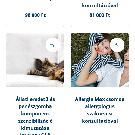
konzultációval
98 000 Ft
81 000 Ft
Állati eredetű és
Allergia Max csomag
penészgomba
allergológus
komponens
szakorvosi
szenzibilizáció
konzultációval
kimutatása