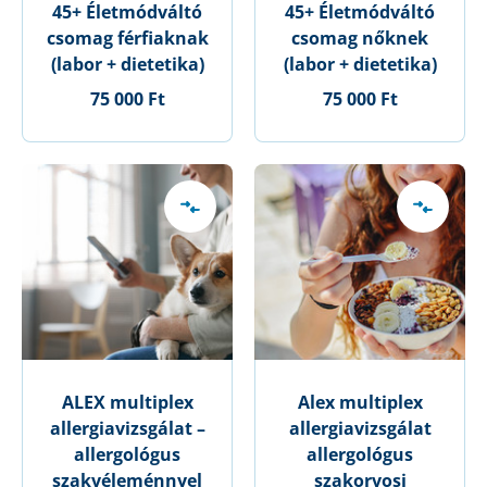
45+ Életmódváltó
45+ Életmódváltó
csomag férfiaknak
csomag nőknek
(labor + dietetika)
(labor + dietetika)
75 000 Ft
75 000 Ft
ALEX multiplex
Alex multiplex
allergiavizsgálat –
allergiavizsgálat
allergológus
allergológus
szakvéleménnyel
szakorvosi