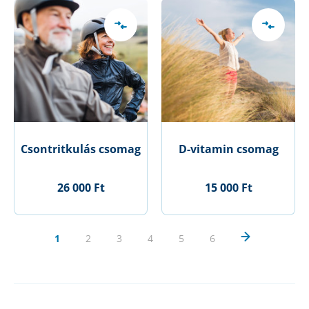
Csontritkulás csomag
D-vitamin csomag
26 000 Ft
15 000 Ft
1
2
3
4
5
6