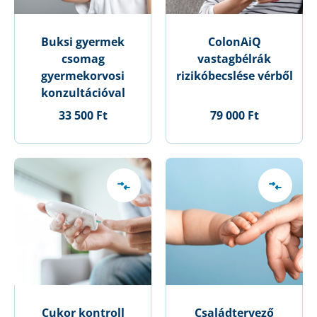
Buksi gyermek
ColonAiQ
csomag
vastagbélrák
gyermekorvosi
rizikóbecslése vérből
konzultációval
33 500 Ft
79 000 Ft
Cukor kontroll
Családtervező