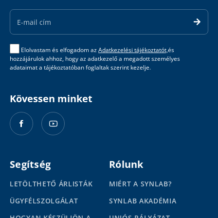
Email
Address
Elolvastam és elfogadom az
Adatkezelési tájékoztatót,
és
hozzájárulok ahhoz, hogy az adatkezelő a megadott személyes
adataimat a tájékoztatóban foglaltak szerint kezelje.
Kövessen minket
Segítség
Rólunk
LETÖLTHETŐ ÁRLISTÁK
MIÉRT A SYNLAB?
ÜGYFÉLSZOLGÁLAT
SYNLAB AKADÉMIA
HOGYAN KÉSZÜLJÖN A
UNIÓS PÁLYÁZAT