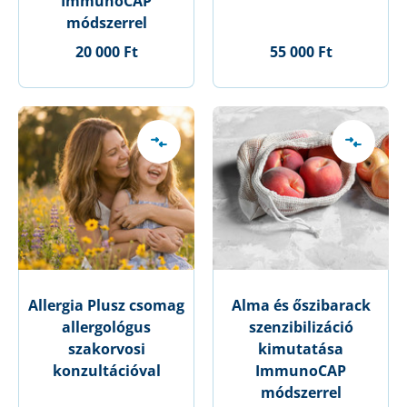
ImmunoCAP
módszerrel
20 000 Ft
55 000 Ft
Allergia Plusz csomag
Alma és őszibarack
allergológus
szenzibilizáció
szakorvosi
kimutatása
konzultációval
ImmunoCAP
módszerrel