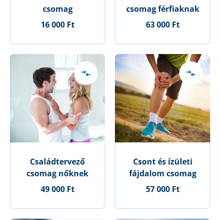
csomag
csomag férfiaknak
16 000 Ft
63 000 Ft
Családtervező
Csont és ízületi
csomag nőknek
fájdalom csomag
49 000 Ft
57 000 Ft