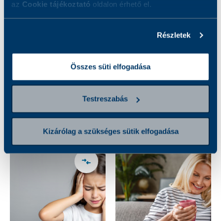
az
Cookie tájékoztató
oldalon érhető el.
Részletek
Bromelain
Buksi gyermek
szenzibilizáció
csomag
Összes süti elfogadása
kimutatása
ImmunoCAP
módszerrel
Testreszabás
7 000 Ft
15 500 Ft
Kizárólag a szükséges sütik elfogadása