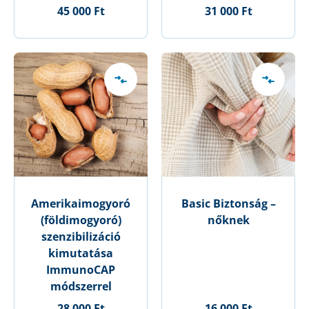
45 000 Ft
31 000 Ft
Amerikaimogyoró
Basic Biztonság –
(földimogyoró)
nőknek
szenzibilizáció
kimutatása
ImmunoCAP
módszerrel
28 000 Ft
16 000 Ft