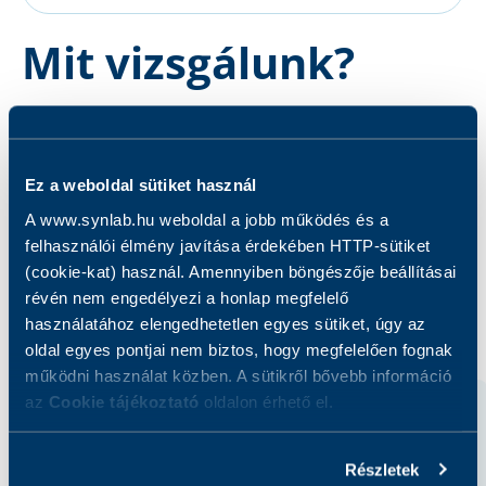
Mit vizsgálunk?
A vizsgálat célja a lipidanyagcsere esetleges
zavarainak feltárása.
Ez a weboldal sütiket használ
A www.synlab.hu weboldal a jobb működés és a
felhasználói élmény javítása érdekében HTTP-sütiket
(cookie-kat) használ. Amennyiben böngészője beállításai
révén nem engedélyezi a honlap megfelelő
Kapcsolódó szolgáltatások
használatához elengedhetetlen egyes sütiket, úgy az
oldal egyes pontjai nem biztos, hogy megfelelően fognak
működni használat közben. A sütikről bővebb információ
az
Cookie tájékoztató
oldalon érhető el.
Részletek