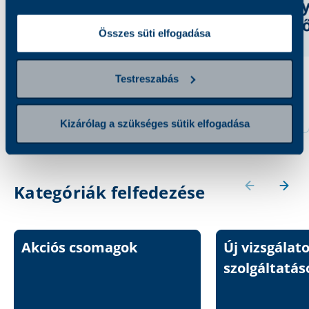
Összes süti elfogadása
Testreszabás
Apolipoprotein A2
Apolipoprotein A1
8 200 Ft
8 200 Ft
Kizárólag a szükséges sütik elfogadása
Kategóriák felfedezése
Akciós csomagok
Új vizsgálat
szolgáltatás