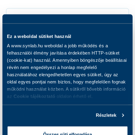
Vizeletvizsgálat
Ez a weboldal sütiket használ
A www.synlab.hu weboldal a jobb működés és a
felhasználói élmény javítása érdekében HTTP-sütiket
(cookie-kat) használ. Amennyiben böngészője beállításai
révén nem engedélyezi a honlap megfelelő
Székletvizsgálat
használatához elengedhetetlen egyes sütiket, úgy az
oldal egyes pontjai nem biztos, hogy megfelelően fognak
működni használat közben. A sütikről bővebb információ
az
Cookie tájékoztató
oldalon érhető el.
Részletek
Összes süti elfogadása