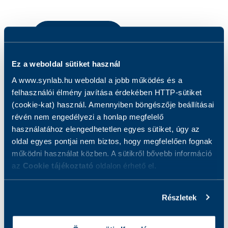
IDŐPONTFOGLALÁS
Ez a weboldal sütiket használ
A www.synlab.hu weboldal a jobb működés és a
felhasználói élmény javítása érdekében HTTP-sütiket
(cookie-kat) használ. Amennyiben böngészője beállításai
révén nem engedélyezi a honlap megfelelő
használatához elengedhetetlen egyes sütiket, úgy az
MEGOSZTÁS
oldal egyes pontjai nem biztos, hogy megfelelően fognak
működni használat közben. A sütikről bővebb információ
az
Cookie tájékoztató
oldalon érhető el.
Részletek