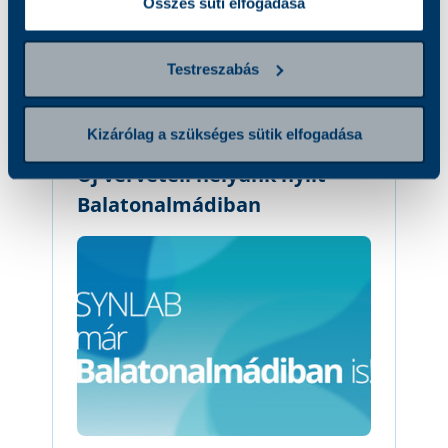
Összes süti elfogadása
Hírek, aktualitások
Testreszabás
ÖSSZES BEJEGYZÉS
Kizárólag a szükséges sütik elfogadása
Új vérvételi helyünk nyílt
Balatonalmádiban