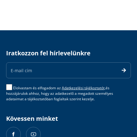
Iratkozzon fel hírlevelünkre
Email
Address
Elolvastam és elfogadom az
Adatkezelési tájékoztatót,
és
hozzájárulok ahhoz, hogy az adatkezelő a megadott személyes
adataimat a tájékoztatóban foglaltak szerint kezelje.
Kövessen minket