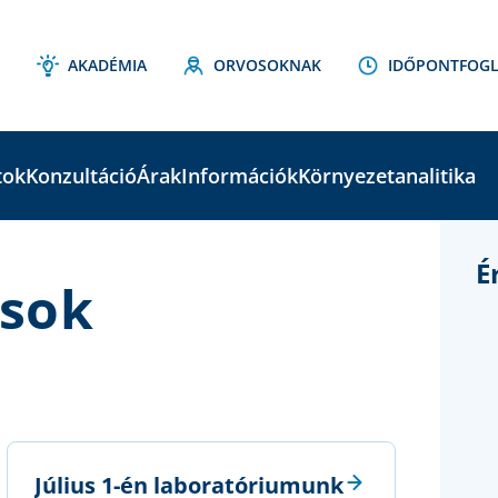
AKADÉMIA
ORVOSOKNAK
IDŐPONTFOGL
tok
Konzultáció
Árak
Információk
Környezetanalitika
É
ások
Július 1-én laboratóriumunk