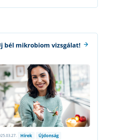
j bél mikrobiom vizsgálat!
Hírek
Újdonság
25.03.27.