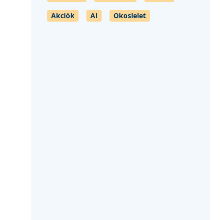
Akciók
AI
Okoslelet