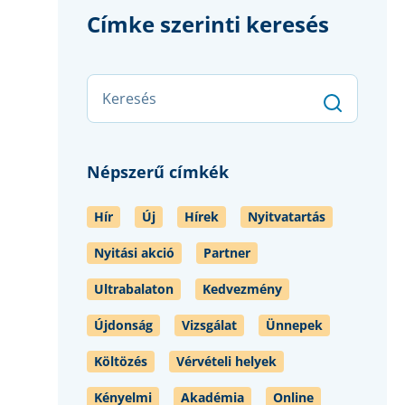
Címke szerinti keresés
Népszerű címkék
Hír
Új
Hírek
Nyitvatartás
Nyitási akció
Partner
Ultrabalaton
Kedvezmény
Újdonság
Vizsgálat
Ünnepek
Költözés
Vérvételi helyek
Kényelmi
Akadémia
Online