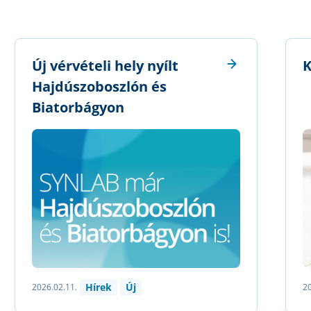
Új vérvételi hely nyílt
K
Hajdúszoboszlón és
Biatorbágyon
Hírek
Új
2026.02.11.
20