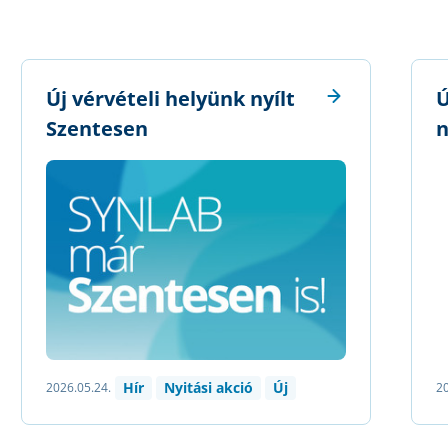
Új vérvételi helyünk nyílt
Ú
Szentesen
n
Hír
Nyitási akció
Új
2026.05.24.
20