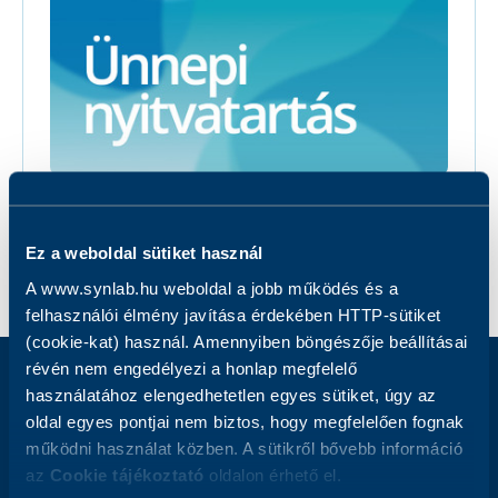
Hírek
Nyitvatartás
Ünnepek
2025.12.19.
Ez a weboldal sütiket használ
A www.synlab.hu weboldal a jobb működés és a
felhasználói élmény javítása érdekében HTTP-sütiket
(cookie-kat) használ. Amennyiben böngészője beállításai
révén nem engedélyezi a honlap megfelelő
használatához elengedhetetlen egyes sütiket, úgy az
Iratkozzon fel hírlevelünkre
oldal egyes pontjai nem biztos, hogy megfelelően fognak
működni használat közben. A sütikről bővebb információ
Email
Address
az
Cookie tájékoztató
oldalon érhető el.