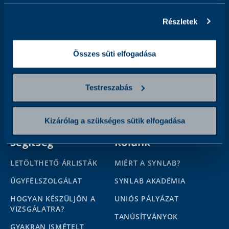
Részletek
Elolvastam és elfogadom az
Adatkezelési tájékoztatót,
és
hozzájárulok ahhoz, hogy az adatkezelő a megadott személyes
adataimat a tájékoztatóban foglaltak szerint kezelje.
Összes süti elfogadása
Kövessen minket
Testreszabás
Kizárólag a szükséges sütik elfogadása
Segítség
Rólunk
LETÖLTHETŐ ÁRLISTÁK
MIÉRT A SYNLAB?
ÜGYFÉLSZOLGÁLAT
SYNLAB AKADÉMIA
HOGYAN KÉSZÜLJÖN A
UNIÓS PÁLYÁZAT
VIZSGÁLATRA?
TANÚSÍTVÁNYOK
GYAKRAN ISMÉTELT