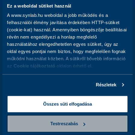
Ez a weboldal sütiket használ
Iratkozzon fel hírlevelünkre
A www.synlab.hu weboldal a jobb működés és a
Email
Address
felhasználói élmény javítása érdekében HTTP-sütiket
(cookie-kat) használ. Amennyiben böngészője beállításai
révén nem engedélyezi a honlap megfelelő
Elolvastam és elfogadom az
Adatkezelési tájékoztatót,
és
használatához elengedhetetlen egyes sütiket, úgy az
hozzájárulok ahhoz, hogy az adatkezelő a megadott személyes
oldal egyes pontjai nem biztos, hogy megfelelően fognak
adataimat a tájékoztatóban foglaltak szerint kezelje.
működni használat közben. A sütikről bővebb információ
az
Cookie tájékoztató
oldalon érhető el.
Kövessen minket
Részletek
Összes süti elfogadása
Segítség
Rólunk
Testreszabás
MIÉRT A SYNLAB?