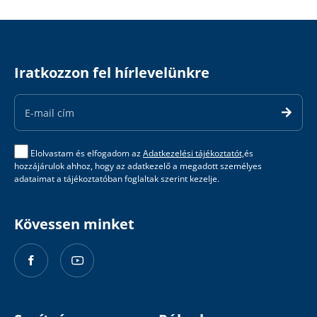
Iratkozzon fel hírlevelünkre
Email
Address
Elolvastam és elfogadom az
Adatkezelési tájékoztatót,
és
hozzájárulok ahhoz, hogy az adatkezelő a megadott személyes
adataimat a tájékoztatóban foglaltak szerint kezelje.
Kövessen minket