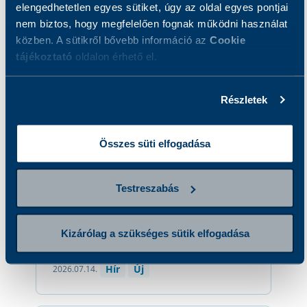
elengedhetetlen egyes sütiket, úgy az oldal egyes pontjai
ÖSSZES BEJEGYZÉS
nem biztos, hogy megfelelően fognak működni használat
közben. A sütikről bővebb információ az
Cookie
tájékoztató
oldalon érhető el.
Új vérvételi helyünk nyílt
Balatonalmádiban
Részletek
Összes süti elfogadása
Testreszabás
Kizárólag a szükséges sütik elfogadása
Hír
Új
2026.07.14.