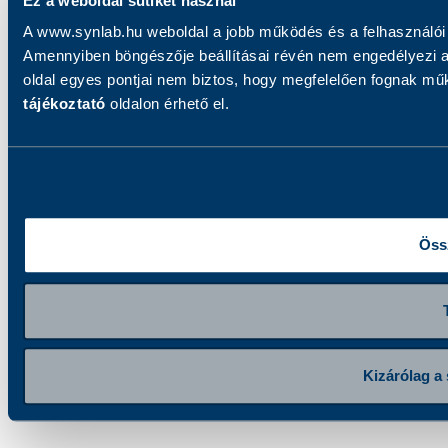
Ez a weboldal sütiket használ
A www.synlab.hu weboldal a jobb működés és a felhasználói
Amennyiben böngészője beállításai révén nem engedélyezi a 
oldal egyes pontjai nem biztos, hogy megfelelően fognak mű
tájékoztató
oldalon érhető el.
Öss
Kizárólag a