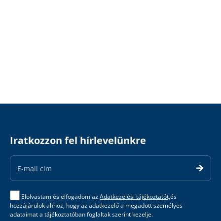
Iratkozzon fel hírlevelünkre
Email
Address
Elolvastam és elfogadom az
Adatkezelési tájékoztatót,
és
hozzájárulok ahhoz, hogy az adatkezelő a megadott személyes
adataimat a tájékoztatóban foglaltak szerint kezelje.