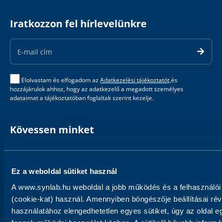
Iratkozzon fel hírlevelünkre
Email
Address
Elolvastam és elfogadom az
Adatkezelési tájékoztatót,
és
hozzájárulok ahhoz, hogy az adatkezelő a megadott személyes
adataimat a tájékoztatóban foglaltak szerint kezelje.
Kövessen minket
Ez a weboldal sütiket használ
A www.synlab.hu weboldal a jobb működés és a felhasználói
Segítség
Rólunk
(cookie-kat) használ. Amennyiben böngészője beállításai ré
használatához elengedhetetlen egyes sütiket, úgy az oldal e
LETÖLTHETŐ ÁRLISTÁK
MIÉRT A SYNLAB?