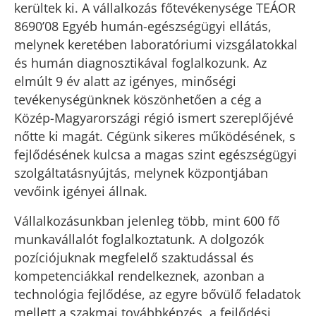
kerültek ki. A vállalkozás főtevékenysége TEÁOR
8690’08 Egyéb humán-egészségügyi ellátás,
melynek keretében laboratóriumi vizsgálatokkal
és humán diagnosztikával foglalkozunk. Az
elmúlt 9 év alatt az igényes, minőségi
tevékenységünknek köszönhetően a cég a
Közép-Magyarországi régió ismert szereplőjévé
nőtte ki magát. Cégünk sikeres működésének, s
fejlődésének kulcsa a magas szint egészségügyi
szolgáltatásnyújtás, melynek központjában
vevőink igényei állnak.
Vállalkozásunkban jelenleg több, mint 600 fő
munkavállalót foglalkoztatunk. A dolgozók
pozíciójuknak megfelelő szaktudással és
kompetenciákkal rendelkeznek, azonban a
technológia fejlődése, az egyre bővülő feladatok
mellett a szakmai továbbképzés, a fejlődési