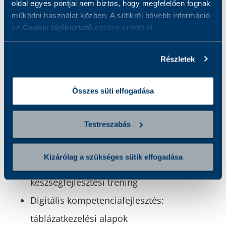
keretén belül:
oldal egyes pontjai nem biztos, hogy megfelelően fognak
működni használat közben. A sütikről bővebb információ
az
Cookie tájékoztató
oldalon érhető el.
Gyakorló klinikai laboratóriumi
szakasszisztens
Részletek
Együttműködés és érzelmi intelligencia
fejlesztése
Összes süti elfogadása
Hatékony kommunikáció: kommunikációs
Testreszabás
stratégiák és stílusok fejlesztése
Asszertivitás
Kizárólag a szükséges sütik elfogadása
Vezetési és kommunikációs
készségfejlesztési tréning
Digitális kompetenciafejlesztés:
táblázatkezelési alapok