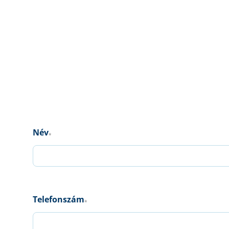
Név
*
Telefonszám
*