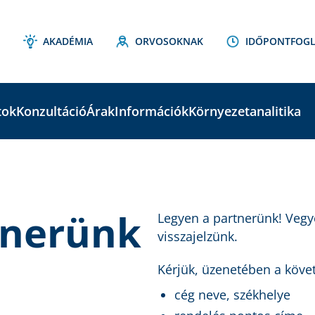
AKADÉMIA
ORVOSOKNAK
IDŐPONTFOGL
tok
Konzultáció
Árak
Információk
Környezetanalitika
tnerünk
Legyen a partnerünk! Vegy
visszajelzünk.
Kérjük, üzenetében a köve
cég neve, székhelye