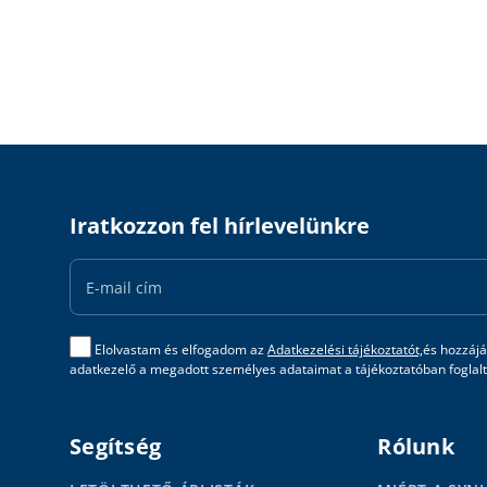
Iratkozzon fel hírlevelünkre
Email
Address
Elolvastam és elfogadom az
Adatkezelési tájékoztatót,
és hozzájá
adatkezelő a megadott személyes adataimat a tájékoztatóban foglalta
Segítség
Rólunk