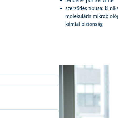
rendelés pontos címe
szerződés típusa: klini
molekuláris mikrobiológ
kémiai biztonság