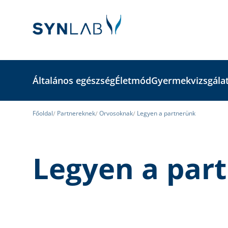
Általános egészség
Életmód
Gyermekvizsgála
Főoldal
Partnereknek
Orvosoknak
Legyen a partnerünk
Legyen a par