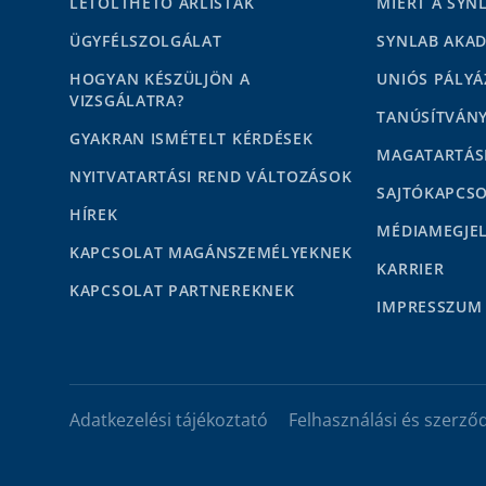
LETÖLTHETŐ ÁRLISTÁK
MIÉRT A SYN
ÜGYFÉLSZOLGÁLAT
SYNLAB AKA
HOGYAN KÉSZÜLJÖN A
UNIÓS PÁLYÁ
VIZSGÁLATRA?
TANÚSÍTVÁN
GYAKRAN ISMÉTELT KÉRDÉSEK
MAGATARTÁS
NYITVATARTÁSI REND VÁLTOZÁSOK
SAJTÓKAPCS
HÍREK
MÉDIAMEGJE
KAPCSOLAT MAGÁNSZEMÉLYEKNEK
KARRIER
KAPCSOLAT PARTNEREKNEK
IMPRESSZUM
Adatkezelési tájékoztató
Felhasználási és szerződ