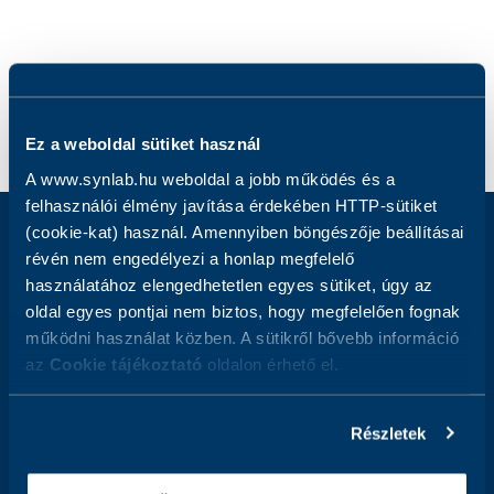
Ez a weboldal sütiket használ
A www.synlab.hu weboldal a jobb működés és a
felhasználói élmény javítása érdekében HTTP-sütiket
(cookie-kat) használ. Amennyiben böngészője beállításai
révén nem engedélyezi a honlap megfelelő
Iratkozzon fel hírlevelünkre
használatához elengedhetetlen egyes sütiket, úgy az
Email
oldal egyes pontjai nem biztos, hogy megfelelően fognak
Address
működni használat közben. A sütikről bővebb információ
az
Cookie tájékoztató
oldalon érhető el.
Elolvastam és elfogadom az
Adatkezelési tájékoztatót,
és
hozzájárulok ahhoz, hogy az adatkezelő a megadott személyes
Részletek
adataimat a tájékoztatóban foglaltak szerint kezelje.