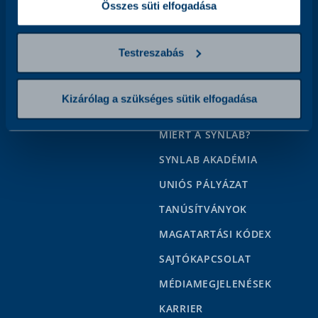
Összes süti elfogadása
Kövessen minket
Testreszabás
Kizárólag a szükséges sütik elfogadása
Segítség
Rólunk
MIÉRT A SYNLAB?
SYNLAB AKADÉMIA
UNIÓS PÁLYÁZAT
TANÚSÍTVÁNYOK
MAGATARTÁSI KÓDEX
SAJTÓKAPCSOLAT
MÉDIAMEGJELENÉSEK
KARRIER