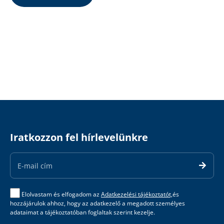
Iratkozzon fel hírlevelünkre
Email
Address
Elolvastam és elfogadom az
Adatkezelési tájékoztatót,
és
hozzájárulok ahhoz, hogy az adatkezelő a megadott személyes
adataimat a tájékoztatóban foglaltak szerint kezelje.