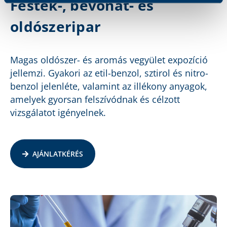
Festék-, bevonat- és
oldószeripar
Magas oldószer- és aromás vegyület expozíció
jellemzi. Gyakori az etil-benzol, sztirol és nitro-
benzol jelenléte, valamint az illékony anyagok,
amelyek gyorsan felszívódnak és célzott
vizsgálatot igényelnek.
AJÁNLATKÉRÉS