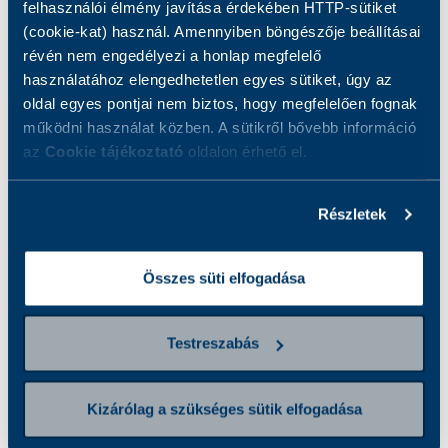
felhasználói élmény javítása érdekében HTTP-sütiket
elektronikai ipar
(cookie-kat) használ. Amennyiben böngészője beállításai
révén nem engedélyezi a honlap megfelelő
használatához elengedhetetlen egyes sütiket, úgy az
Gyorsan növekvő szektor, jelentős nehézfém-
oldal egyes pontjai nem biztos, hogy megfelelően fognak
működni használat közben. A sütikről bővebb információ
terheléssel. A kadmium, nikkel, kobalt és
az
Cookie tájékoztató
oldalon érhető el.
mangán szintje jól nyomon követhető, és egyes
oldószerek-például N-metil-2-pirrolidon-
jelenléte is kimutatható.
Részletek
Összes süti elfogadása
AJÁNLATKÉRÉS
Testreszabás
Kizárólag a szükséges sütik elfogadása