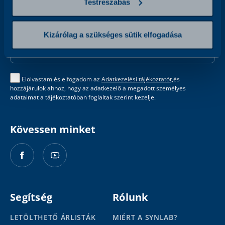
Testreszabás
Iratkozzon fel hírlevelünkre
Email
Kizárólag a szükséges sütik elfogadása
Address
Elolvastam és elfogadom az
Adatkezelési tájékoztatót,
és
hozzájárulok ahhoz, hogy az adatkezelő a megadott személyes
adataimat a tájékoztatóban foglaltak szerint kezelje.
Kövessen minket
Segítség
Rólunk
LETÖLTHETŐ ÁRLISTÁK
MIÉRT A SYNLAB?