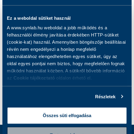
Budapest magánvérvételi helyek
Ez a weboldal sütiket használ
Megbízásos vérvevő asszisztens | Szt.
A www.synlab.hu weboldal a jobb működés és a
János Kórház
felhasználói élmény javítása érdekében HTTP-sütiket
(cookie-kat) használ. Amennyiben böngészője beállításai
révén nem engedélyezi a honlap megfelelő
használatához elengedhetetlen egyes sütiket, úgy az
oldal egyes pontjai nem biztos, hogy megfelelően fognak
működni használat közben. A sütikről bővebb információ
az
Cookie tájékoztató
oldalon érhető el.
VISSZA
Részletek
Összes süti elfogadása