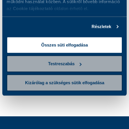
működni használat közben. A sütikről bővebb információ
az
Cookie tájékoztató
oldalon érhető el.
Részletek
Időpontfoglalás konzultációra
Összes süti elfogadása
Testreszabás
Kizárólag a szükséges sütik elfogadása