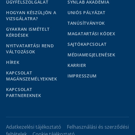
ÜGYFÉLSZOLGÁLAT
SYNLAB AKADÉMIA
HOGYAN KÉSZÜLJÖN A
UNIÓS PÁLYÁZAT
VIZSGÁLATRA?
TANÚSÍTVÁNYOK
GYAKRAN ISMÉTELT
MAGATARTÁSI KÓDEX
KÉRDÉSEK
SAJTÓKAPCSOLAT
NYITVATARTÁSI REND
VÁLTOZÁSOK
MÉDIAMEGJELENÉSEK
HÍREK
KARRIER
KAPCSOLAT
IMPRESSZUM
MAGÁNSZEMÉLYEKNEK
KAPCSOLAT
PARTNEREKNEK
Adatkezelési tájékoztató
Felhasználási és szerződési
feltételek
Cookie tájékoztató