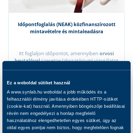
Időpontfoglalás (NEAK) közfinanszírozott
mintavételre és mintaleadásra
Itt foglaljon időpontot, amennyiben
orvosi
beutalóval
szeretne laboratóriumi vizsgálatot
igényelni.
Ez a weboldal sütiket használ
A www.synlab.hu weboldal a jobb működés és a
felhasználói élmény javítása érdekében HTTP-sütiket
(cookie-kat) használ. Amennyiben böngészője beállításai
révén nem engedélyezi a honlap megfelelő
használatához elengedhetetlen egyes sütiket, úgy az
oldal egyes pontjai nem biztos, hogy megfelelően fognak